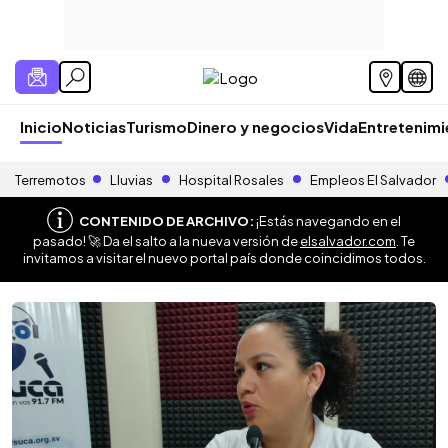
Inicio
Noticias
Turismo
Dinero y negocios
Vida
Entretenim
Terremotos
Lluvias
Hospital Rosales
Empleos El Salvador
CONTENIDO DE ARCHIVO:
¡Estás navegando en el
pasado! 🚀 Da el salto a la nueva versión de
elsalvador.com
. Te
invitamos a visitar el nuevo portal país donde coincidimos todos.