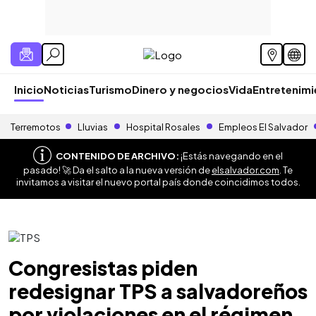
Inicio
Noticias
Turismo
Dinero y negocios
Vida
Entretenim
Terremotos
Lluvias
Hospital Rosales
Empleos El Salvador
CONTENIDO DE ARCHIVO:
¡Estás navegando en el
pasado! 🚀 Da el salto a la nueva versión de
elsalvador.com
. Te
invitamos a visitar el nuevo portal país donde coincidimos todos.
Congresistas piden
redesignar TPS a salvadoreños
por violaciones en el régimen