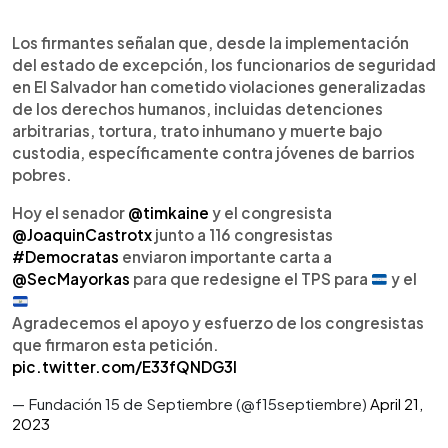
Los firmantes señalan que, desde la implementación
del estado de excepción, los funcionarios de seguridad
en El Salvador han cometido violaciones generalizadas
de los derechos humanos, incluidas detenciones
arbitrarias, tortura, trato inhumano y muerte bajo
custodia, específicamente contra jóvenes de barrios
pobres.
Hoy el senador
@timkaine
y el congresista
@JoaquinCastrotx
junto a 116 congresistas
#Democratas
enviaron importante carta a
@SecMayorkas
para que redesigne el TPS para
y el
Agradecemos el apoyo y esfuerzo de los congresistas
que firmaron esta petición.
pic.twitter.com/E33fQNDG3l
— Fundación 15 de Septiembre (@f15septiembre)
April 21,
2023