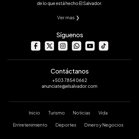
de lo que está hecho El Salvador.
Ver mas ❯
Síguenos
Contáctanos
+503 7854 0662
anunciate@elsalvador.com
Inicio
Turismo
Noticias
Vida
Entretenimiento
Deportes
Dinero y Negocios