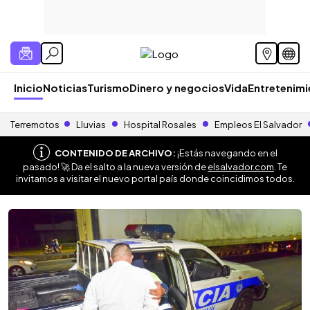
Inicio
Noticias
Turismo
Dinero y negocios
Vida
Entretenim
Terremotos
Lluvias
Hospital Rosales
Empleos El Salvador
CONTENIDO DE ARCHIVO:
¡Estás navegando en el
pasado! 🚀 Da el salto a la nueva versión de
elsalvador.com
. Te
invitamos a visitar el nuevo portal país donde coincidimos todos.