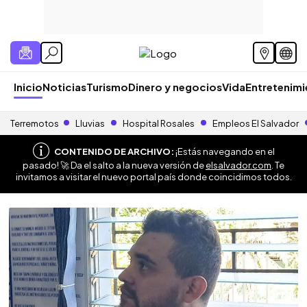
Inicio
Noticias
Turismo
Dinero y negocios
Vida
Entretenim
Terremotos
Lluvias
Hospital Rosales
Empleos El Salvador
CONTENIDO DE ARCHIVO:
¡Estás navegando en el
pasado! 🚀 Da el salto a la nueva versión de
elsalvador.com
. Te
invitamos a visitar el nuevo portal país donde coincidimos todos.