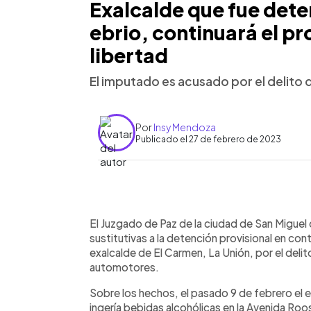
Exalcalde que fue dete
ebrio, continuará el pr
libertad
El imputado es acusado por el delito
Por
Insy Mendoza
Publicado el 27 de febrero de 2023
0:00
Facebook
Twitter
►
Escuchar artículo
El Juzgado de Paz de la ciudad de San Miguel
sustitutivas a la detención provisional en con
exalcalde de El Carmen, La Unión, por el deli
automotores.
Sobre los hechos, el pasado 9 de febrero el 
ingería bebidas alcohólicas en la Avenida Roos