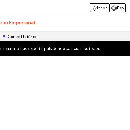
Mapa
Esp
rno Empresarial
r
Centro Histórico
os a visitar el nuevo portal país donde coincidimos todos.