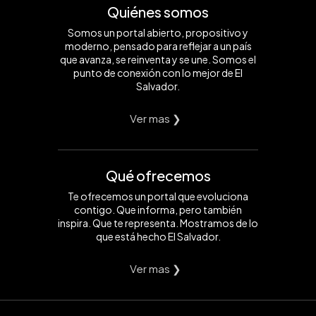
Quiénes somos
Somos un portal abierto, propositivo y
moderno, pensado para reflejar a un país
que avanza, se reinventa y se une. Somos el
punto de conexión con lo mejor de El
Salvador.
Ver mas ❯
Qué ofrecemos
Te ofrecemos un portal que evoluciona
contigo. Que informa, pero también
inspira. Que te representa. Mostramos de lo
que está hecho El Salvador.
Ver mas ❯