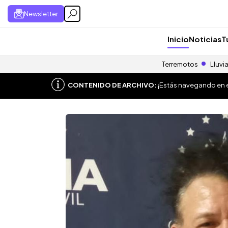
Newsletter
Inicio
Noticias
T
Terremotos
Lluvi
CONTENIDO DE ARCHIVO:
¡Estás navegando en el