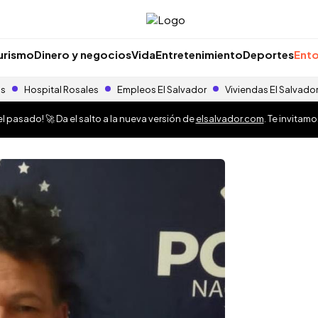
urismo
Dinero y negocios
Vida
Entretenimiento
Deportes
Ento
as
Hospital Rosales
Empleos El Salvador
Viviendas El Salvado
 pasado! 🚀 Da el salto a la nueva versión de
elsalvador.com
. Te invitam