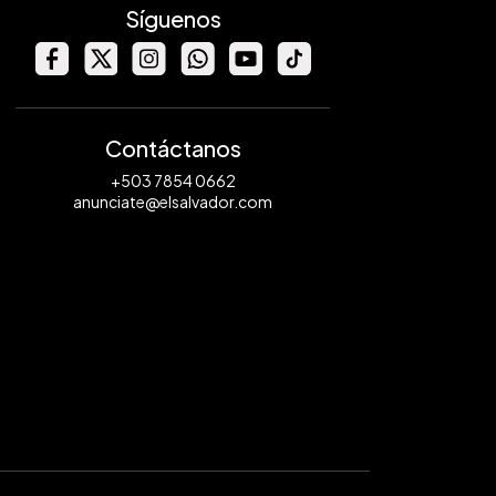
Síguenos
Contáctanos
+503 7854 0662
anunciate@elsalvador.com