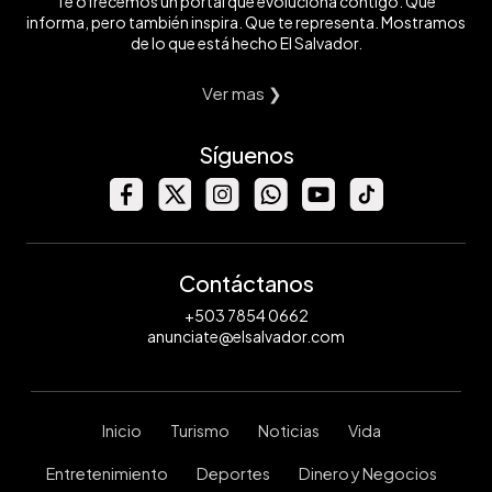
Te ofrecemos un portal que evoluciona contigo. Que
informa, pero también inspira. Que te representa. Mostramos
de lo que está hecho El Salvador.
Ver mas ❯
Síguenos
Contáctanos
+503 7854 0662
anunciate@elsalvador.com
Inicio
Turismo
Noticias
Vida
Entretenimiento
Deportes
Dinero y Negocios