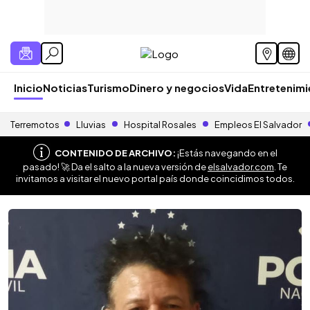
Inicio
Noticias
Turismo
Dinero y negocios
Vida
Entretenim
Terremotos
Lluvias
Hospital Rosales
Empleos El Salvador
CONTENIDO DE ARCHIVO:
¡Estás navegando en el
pasado! 🚀 Da el salto a la nueva versión de
elsalvador.com
. Te
invitamos a visitar el nuevo portal país donde coincidimos todos.