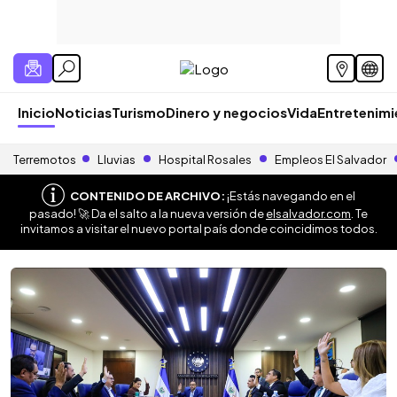
Inicio
Noticias
Turismo
Dinero y negocios
Vida
Entretenim
Terremotos
Lluvias
Hospital Rosales
Empleos El Salvador
CONTENIDO DE ARCHIVO:
¡Estás navegando en el
pasado! 🚀 Da el salto a la nueva versión de
elsalvador.com
. Te
invitamos a visitar el nuevo portal país donde coincidimos todos.