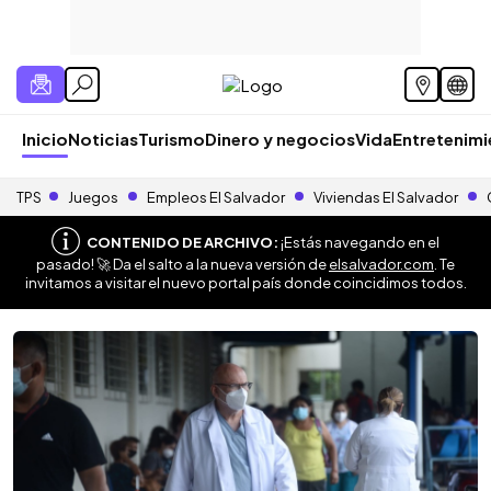
Inicio
Noticias
Turismo
Dinero y negocios
Vida
Entretenim
TPS
Juegos
Empleos El Salvador
Viviendas El Salvador
CONTENIDO DE ARCHIVO:
¡Estás navegando en el
pasado! 🚀 Da el salto a la nueva versión de
elsalvador.com
. Te
invitamos a visitar el nuevo portal país donde coincidimos todos.