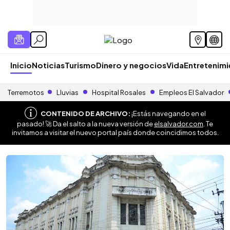
Inicio
Noticias
Turismo
Dinero y negocios
Vida
Entretenim
Terremotos
Lluvias
Hospital Rosales
Empleos El Salvador
CONTENIDO DE ARCHIVO:
¡Estás navegando en el
pasado! 🚀 Da el salto a la nueva versión de
elsalvador.com
. Te
invitamos a visitar el nuevo portal país donde coincidimos todos.