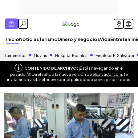
Inicio
Noticias
Turismo
Dinero y negocios
Vida
Entretenim
Terremotos
Lluvias
Hospital Rosales
Empleos El Salvador
CONTENIDO DE ARCHIVO:
¡Estás navegando en el
pasado! 🚀 Da el salto a la nueva versión de
elsalvador.com
. Te
invitamos a visitar el nuevo portal país donde coincidimos todos.