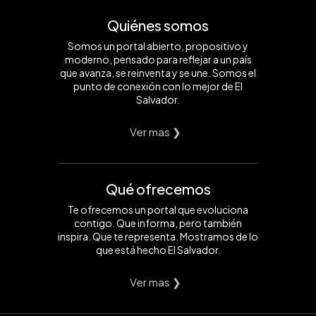
Quiénes somos
Somos un portal abierto, propositivo y
moderno, pensado para reflejar a un país
que avanza, se reinventa y se une. Somos el
punto de conexión con lo mejor de El
Salvador.
Ver mas ❯
Qué ofrecemos
Te ofrecemos un portal que evoluciona
contigo. Que informa, pero también
inspira. Que te representa. Mostramos de lo
que está hecho El Salvador.
Ver mas ❯