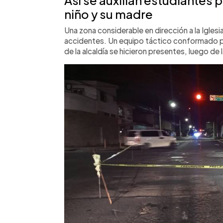
niño y su madre
Una zona considerable en dirección a la Igles
accidentes. Un equipo táctico conformado 
de la alcaldía se hicieron presentes, luego de