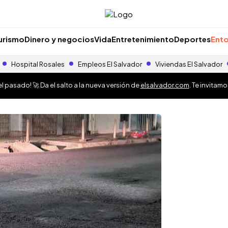
urismo
Dinero y negocios
Vida
Entretenimiento
Deportes
Ento
Hospital Rosales
Empleos El Salvador
Viviendas El Salvador
 pasado! 🚀 Da el salto a la nueva versión de
elsalvador.com
. Te invitam