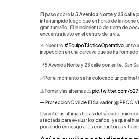
0:00
Facebook
Twitter
►
Escuchar artículo
El paso sobre la
5 Avenida Norte y 23 calle 
interrumpido luego que en horas de la noche 
gran tamaño. El hundimiento de tierra de poc
encuentra justo en el centro de la vía.
⚠️ Nuestro
#EquipoTácticoOperativo
junto 
inspección en una carcava que se ha formado
📍5 Avenida Norte y 23 calle poniente, San Sa
✅Por el momento se ha colocado un perímetro
⚠️Tomar vías alternas ⚠️
pic.twitter.com/p2
— Protección Civil de El Salvador (@PROCIV
Durante las últimas horas del sábado, miembro
afectada para evaluar los daños, ya que el hue
poniendo en riesgo a los conductores y tran
Así se auxilian estudiantes p