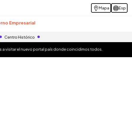
Mapa
Esp
rno Empresarial
Centro Histórico
os a visitar el nuevo portal país donde coincidimos todos.