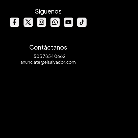
Síguenos
Contáctanos
+503 7854 0662
anunciate@elsalvador.com