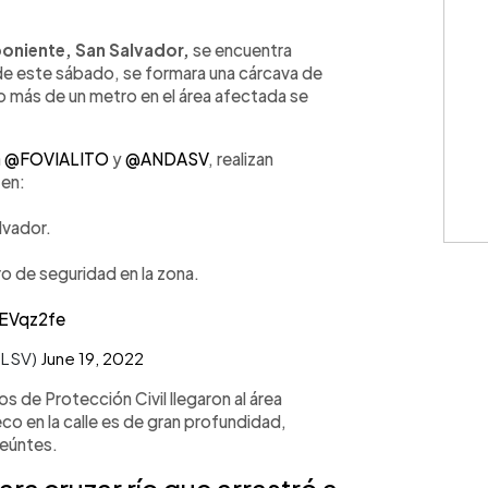
WhatsApp
Copiar link
poniente, San Salvador,
se encuentra
de este sábado, se formara una cárcava de
o más de un metro en el área afectada se
a
@FOVIALITO
y
@ANDASV
, realizan
 en:
lvador.
 de seguridad en la zona.
7EVqz2fe
ILSV)
June 19, 2022
s de Protección Civil llegaron al área
co en la calle es de gran profundidad,
seúntes.
ara cruzar río que arrastró a