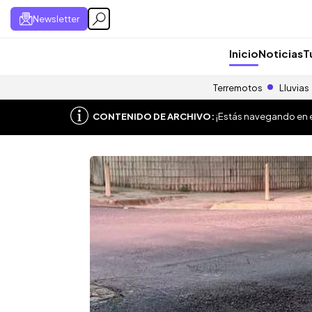
Newsletter
Inicio
Noticias
T
Terremotos
Lluvias
CONTENIDO DE ARCHIVO:
¡Estás navegando en el