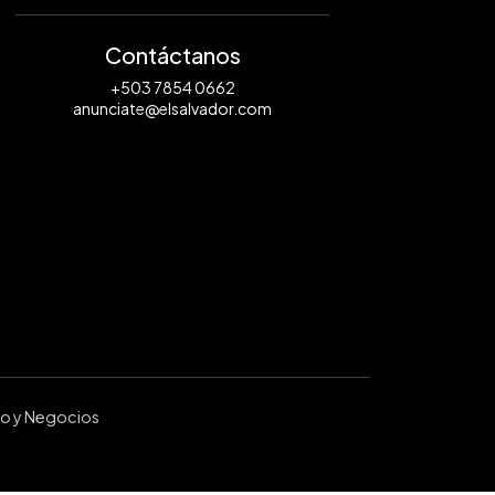
Contáctanos
+503 7854 0662
anunciate@elsalvador.com
ro y Negocios