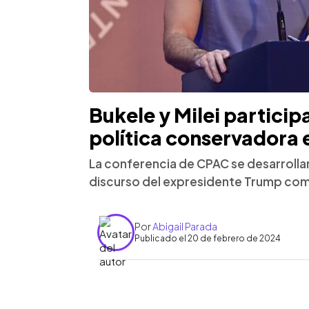
Bukele y Milei partici
política conservadora
La conferencia de CPAC se desarrollará
discurso del expresidente Trump com
Por
Abigail Parada
Publicado el 20 de febrero de 2024
0:00