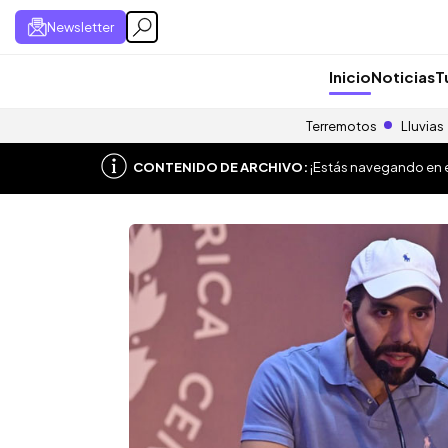
Newsletter
Inicio
Noticias
T
Terremotos
Lluvias
CONTENIDO DE ARCHIVO:
¡Estás navegando en el