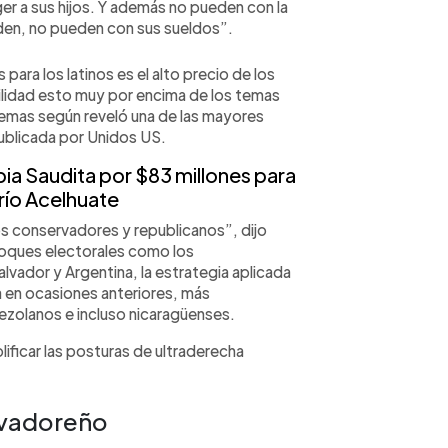
er a sus hijos. Y además no pueden con la
iden, no pueden con sus sueldos”.
ara los latinos es el alto precio de los
bilidad esto muy por encima de los temas
temas según reveló una de las mayores
ublicada por Unidos US.
a Saudita por $83 millones para
río Acelhuate
 conservadores y republicanos”, dijo
loques electorales como los
lvador y Argentina, la estrategia aplicada
a en ocasiones anteriores, más
zolanos e incluso nicaragüenses.
ificar las posturas de ultraderecha
alvadoreño