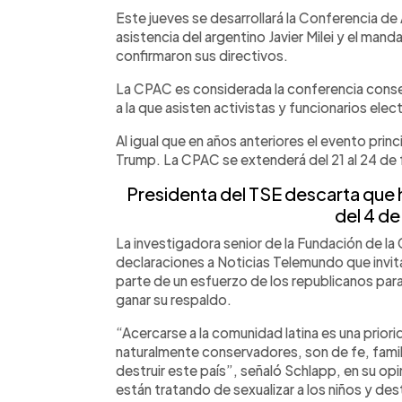
Facebook
Twitter
►
Escuchar artículo
Este jueves se desarrollará la Conferencia d
asistencia del argentino Javier Milei y el man
confirmaron sus directivos.
La CPAC es considerada la conferencia cons
a la que asisten activistas y funcionarios ele
Al igual que en años anteriores el evento prin
Trump. La CPAC se extenderá del 21 al 24 de
Presidenta del TSE descarta que h
del 4 de
La investigadora senior de la Fundación de l
declaraciones a Noticias Telemundo que invit
parte de un esfuerzo de los republicanos para
ganar su respaldo.
“Acercarse a la comunidad latina es una prior
naturalmente conservadores, son de fe, familia
destruir este país”, señaló Schlapp, en su op
están tratando de sexualizar a los niños y destr