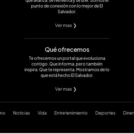
punto de conexión con lo mejor de El
Salvador.
Ver mas ❯
Qué ofrecemos
Te ofrecemos un portal que evoluciona
contigo. Que informa, pero también
inspira. Que te representa. Mostramos de lo
que está hecho El Salvador.
Ver mas ❯
smo
Noticias
Vida
Entretenimiento
Deportes
Dine