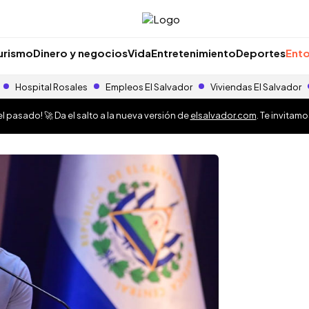
urismo
Dinero y negocios
Vida
Entretenimiento
Deportes
Ento
Hospital Rosales
Empleos El Salvador
Viviendas El Salvador
 pasado! 🚀 Da el salto a la nueva versión de
elsalvador.com
. Te invitam