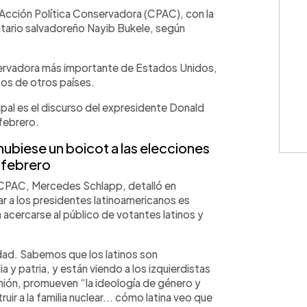
WhatsApp
Copiar link
e Acción Política Conservadora (CPAC), con la
datario salvadoreño Nayib Bukele, según
ervadora más importante de Estados Unidos,
ctos de otros países.
cipal es el discurso del expresidente Donald
 febrero.
ubiese un boicot a las elecciones
 febrero
a CPAC, Mercedes Schlapp, detalló en
ar a los presidentes latinoamericanos es
 acercarse al público de votantes latinos y
idad. Sabemos que los latinos son
 y patria, y están viendo a los izquierdistas
inión, promueven “la ideología de género y
uir a la familia nuclear... cómo latina veo que