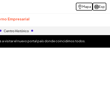
Mapa
Esp
rno Empresarial
Centro Histórico
os a visitar el nuevo portal país donde coincidimos todos.