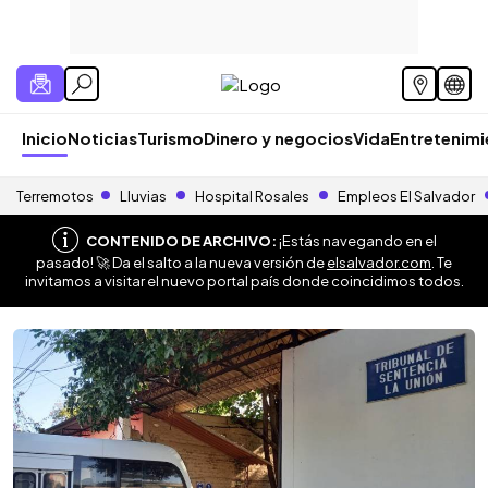
Inicio
Noticias
Turismo
Dinero y negocios
Vida
Entretenim
Terremotos
Lluvias
Hospital Rosales
Empleos El Salvador
CONTENIDO DE ARCHIVO:
¡Estás navegando en el
pasado! 🚀 Da el salto a la nueva versión de
elsalvador.com
. Te
invitamos a visitar el nuevo portal país donde coincidimos todos.