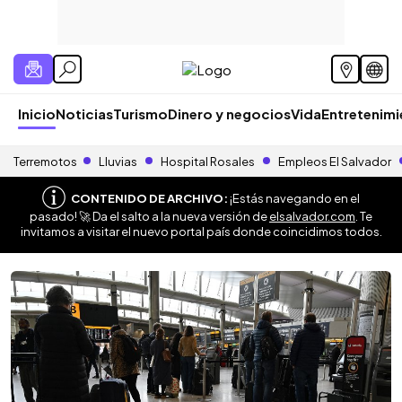
Inicio
Noticias
Turismo
Dinero y negocios
Vida
Entretenim
Terremotos
Lluvias
Hospital Rosales
Empleos El Salvador
CONTENIDO DE ARCHIVO:
¡Estás navegando en el
pasado! 🚀 Da el salto a la nueva versión de
elsalvador.com
. Te
invitamos a visitar el nuevo portal país donde coincidimos todos.