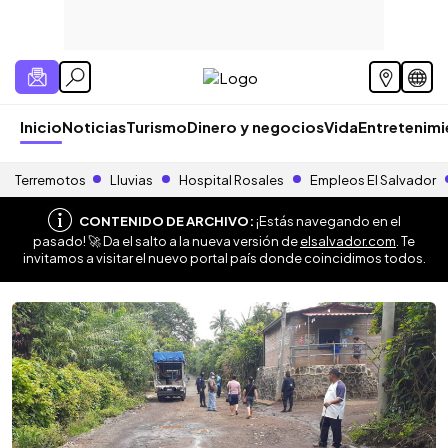
Inicio
Noticias
Turismo
Dinero y negocios
Vida
Entretenim
Terremotos
Lluvias
Hospital Rosales
Empleos El Salvador
CONTENIDO DE ARCHIVO:
¡Estás navegando en el
pasado! 🚀 Da el salto a la nueva versión de
elsalvador.com
. Te
invitamos a visitar el nuevo portal país donde coincidimos todos.