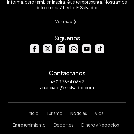
informa, pero también inspira. Que te representa. Mostramos
de lo que está hecho El Salvador.
Ver mas ❯
Síguenos
Contáctanos
+503 7854 0662
anunciate@elsalvador.com
Inicio
Turismo
Noticias
Vida
Entretenimiento
Deportes
Dinero y Negocios