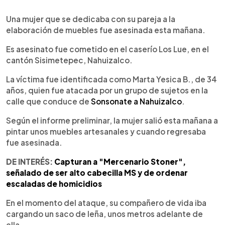
0:00
►
Escuchar artículo
Una mujer que se dedicaba con su pareja a la
elaboración de muebles fue asesinada esta mañana.
Es asesinato fue cometido en el caserío Los Lue, en el
cantón Sisimetepec, Nahuizalco.
La víctima fue identificada como Marta Yesica B., de 34
años, quien fue atacada por un grupo de sujetos en la
calle que conduce de
Sonsonate a Nahuizalco
.
Según el informe preliminar, la mujer salió esta mañana a
pintar unos muebles artesanales y cuando regresaba
fue asesinada.
DE INTERÉS:
Capturan a "Mercenario Stoner",
señalado de ser alto cabecilla MS y de ordenar
escaladas de homicidios
En el momento del ataque, su compañero de vida iba
cargando un saco de leña, unos metros adelante de
ella.