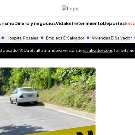
urismo
Dinero y negocios
Vida
Entretenimiento
Deportes
Ento
Hospital Rosales
Empleos El Salvador
Viviendas El Salvador
 pasado! 🚀 Da el salto a la nueva versión de
elsalvador.com
. Te invitam