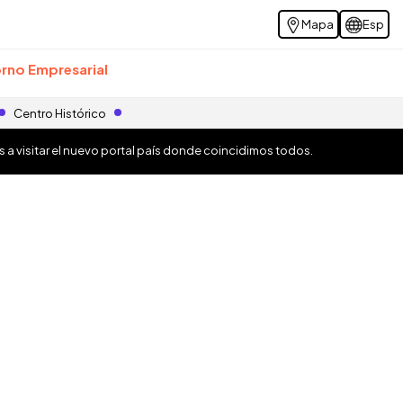
Mapa
Esp
rno Empresarial
Centro Histórico
os a visitar el nuevo portal país donde coincidimos todos.