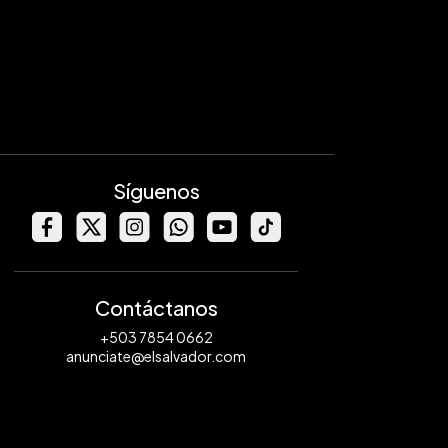
Síguenos
Contáctanos
+503 7854 0662
anunciate@elsalvador.com