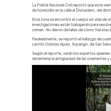
Facebook
Twitter
►
Escuchar artículo
La Policía Nacional Civil reportó que este vi
de homicidio en la calle al Divisadero, del dis
En la zona se encontró el cuerpo sin vida de
investigaciones están trabajando para resolver
crimen. No dieron detalles de cómo fue ataca
Paralelamente, se reportó el hallazgo de os
cantón Dolores Apulo, Ilopango, de San Salv
Según el reporte, serán los expertos quienes r
determinar la antigüedad de las osamentas y 