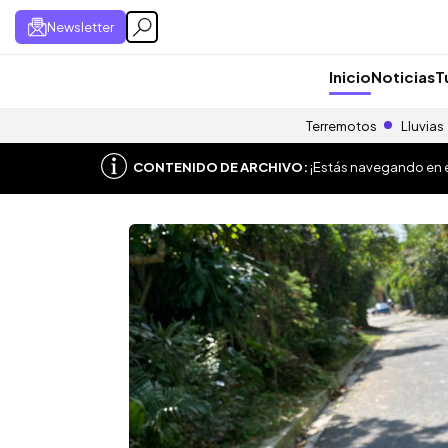
Newsletter
Inicio
Noticias
T
Terremotos
Lluvias
CONTENIDO DE ARCHIVO:
¡Estás navegando en el