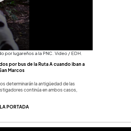
do por lugareños a la PNC. Video / EDH.
os por bus de la Ruta A cuando iban a
 San Marcos
tos determinarán la antigüedad de las
vestigadores continúa en ambos casos,
 LA PORTADA