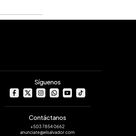
Síguenos
Contáctanos
+503 7854 0662
anunciate@elsalvador.com