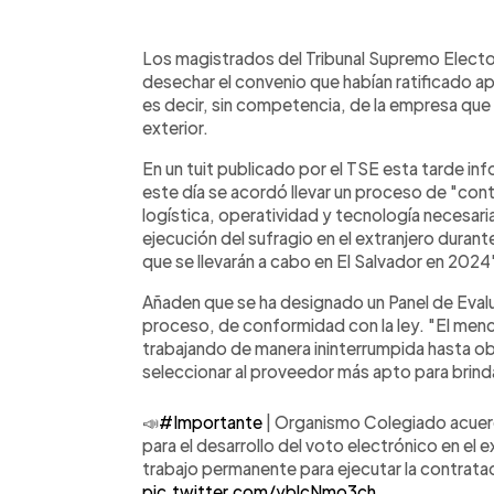
0:00
Facebook
Twitter
►
Escuchar artículo
Los magistrados del Tribunal Supremo Electo
desechar el convenio que habían ratificado a
es decir, sin competencia, de la empresa que 
exterior.
En un tuit publicado por el TSE esta tarde in
este día se acordó llevar un proceso de "con
logística, operatividad y tecnología necesari
ejecución del sufragio en el extranjero durante
que se llevarán a cabo en El Salvador en 2024
Añaden que se ha designado un Panel de Evalua
proceso, de conformidad con la ley. "El men
trabajando de manera ininterrumpida hasta ob
seleccionar al proveedor más apto para brindar
📣
#Importante
| Organismo Colegiado acuer
para el desarrollo del voto electrónico en el 
trabajo permanente para ejecutar la contrat
pic.twitter.com/yblcNmo3ch