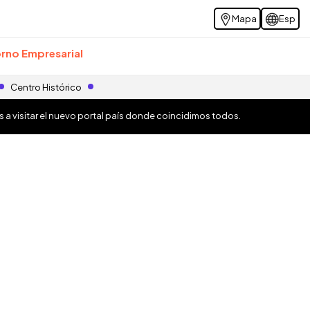
Mapa
Esp
rno Empresarial
Centro Histórico
os a visitar el nuevo portal país donde coincidimos todos.