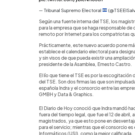
— Tribunal Supremo Electoral
(@TSEElSal
Según una fuente interna del TSE, los magis
para la empresa que se haga responsable de de
remoto por Internet para los compatriotas qu
Prácticamente, este nuevo acuerdo pone más r
establece el calendario electoral para designa
y sin visos de que pueda existir una ampliaci
presidente de la Asamblea, Ernesto Castro.
El lío que tiene el TSE es por la escogitación
del TSE. Son dos firmas las que son impulsadas
española Indra y el consorcio entre las empr
GMBH y Data & Graphics.
El Diario de Hoy conoció que Indra mandó hac
fuera del tiempo legal, que fue el 12 de abril
magistrados, ya que esto pone en desventaja
para el servicio; mientras que el consorcio es
Informáticos (USI), como la mejor calificada.