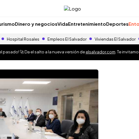
urismo
Dinero y negocios
Vida
Entretenimiento
Deportes
Ento
Hospital Rosales
Empleos El Salvador
Viviendas El Salvador
 pasado! 🚀 Da el salto a la nueva versión de
elsalvador.com
. Te invitam