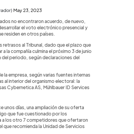
vador)
May 23, 2023
trados no encontraron acuerdo, de nuevo,
sarrollar el voto electrónico presencial y
e residen en otros países.
etrasos al Tribunal, dado que el plazo que
r a la compañía culmina el próximo 3 de junio
ón del periodo, según declaraciones del
 de la empresa, según varias fuentes internas
 al interior del organismo electoral: la
esas Cybernetica AS, Mühlbauer ID Services
e unos días, una ampliación de su oferta
, algo que fue cuestionado por los
 a los otro 7 competidores que ofertaron
 el que recomienda la Unidad de Servicios