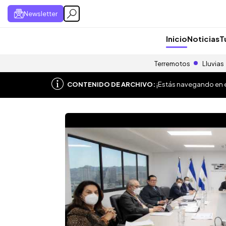
Newsletter
Inicio
Noticias
T
Terremotos
Lluvias
CONTENIDO DE ARCHIVO:
¡Estás navegando en el