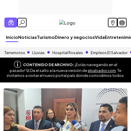
Inicio
Noticias
Turismo
Dinero y negocios
Vida
Entretenim
Terremotos
Lluvias
Hospital Rosales
Empleos El Salvador
CONTENIDO DE ARCHIVO:
¡Estás navegando en el
pasado! 🚀 Da el salto a la nueva versión de
elsalvador.com
. Te
invitamos a visitar el nuevo portal país donde coincidimos todos.