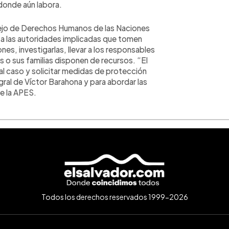
donde aún labora.
nsejo de Derechos Humanos de las Naciones
ar a las autoridades implicadas que tomen
ones, investigarlas, llevar a los responsables
as o sus familias disponen de recursos. “El
 al caso y solicitar medidas de protección
gral de Víctor Barahona y para abordar las
ce la APES.
Todos los derechos reservados 1999-2026