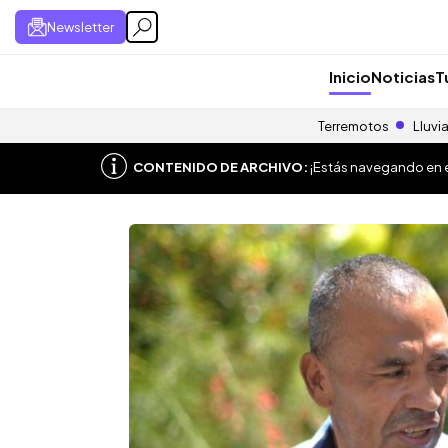
Newsletter
Inicio
Noticias
T
Terremotos
Lluvi
CONTENIDO DE ARCHIVO:
¡Estás navegando en el