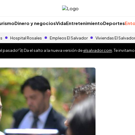
urismo
Dinero y negocios
Vida
Entretenimiento
Deportes
Ento
as
Hospital Rosales
Empleos El Salvador
Viviendas El Salvado
 pasado! 🚀 Da el salto a la nueva versión de
elsalvador.com
. Te invitam