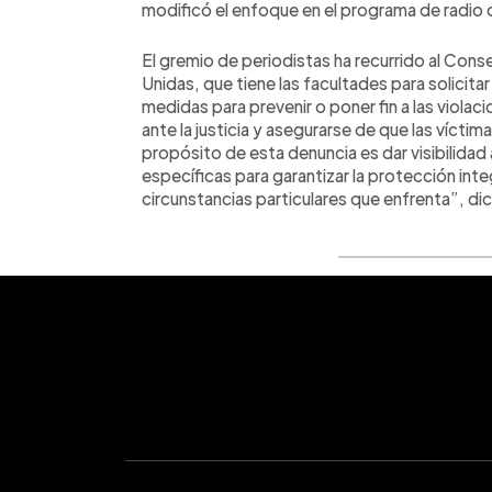
modificó el enfoque en el programa de radio 
El gremio de periodistas ha recurrido al Co
Unidas, que tiene las facultades para solicit
medidas para prevenir o poner fin a las violaci
ante la justicia y asegurarse de que las víctim
propósito de esta denuncia es dar visibilidad
específicas para garantizar la protección inte
circunstancias particulares que enfrenta”, di