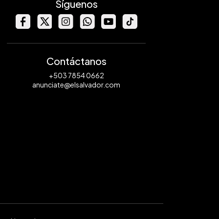
Síguenos
Contáctanos
+503 7854 0662
anunciate@elsalvador.com