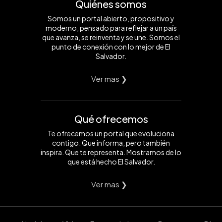
Quiénes somos
Somos un portal abierto, propositivo y
moderno, pensado para reflejar a un país
que avanza, se reinventa y se une. Somos el
punto de conexión con lo mejor de El
Salvador.
Ver mas ❯
Qué ofrecemos
Te ofrecemos un portal que evoluciona
contigo. Que informa, pero también
inspira. Que te representa. Mostramos de lo
que está hecho El Salvador.
Ver mas ❯