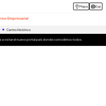
Mapa
Esp
rno Empresarial
r
Centro Histórico
os a visitar el nuevo portal país donde coincidimos todos.