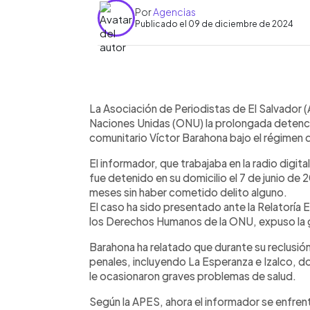
Por
Agencias
Publicado el 09 de diciembre de 2024
0:00
Facebook
Twitter
►
Escuchar artículo
La Asociación de Periodistas de El Salvador 
Naciones Unidas (ONU) la prolongada detención
comunitario Víctor Barahona bajo el régimen
El informador, que trabajaba en la radio digit
fue detenido en su domicilio el 7 de junio de 
meses sin haber cometido delito alguno.
El caso ha sido presentado ante la Relatoría 
los Derechos Humanos de la ONU, expuso la g
Barahona ha relatado que durante su reclusió
penales, incluyendo La Esperanza e Izalco, do
le ocasionaron graves problemas de salud.
Según la APES, ahora el informador se enfrent