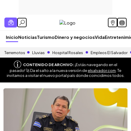
Inicio
Noticias
Turismo
Dinero y negocios
Vida
Entretenim
Terremotos
Lluvias
Hospital Rosales
Empleos El Salvador
CONTENIDO DE ARCHIVO:
¡Estás navegando en el
pasado! 🚀 Da el salto a la nueva versión de
elsalvador.com
. Te
invitamos a visitar el nuevo portal país donde coincidimos todos.