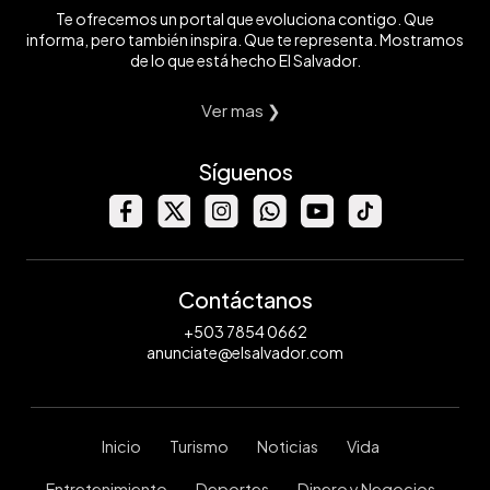
Te ofrecemos un portal que evoluciona contigo. Que
informa, pero también inspira. Que te representa. Mostramos
de lo que está hecho El Salvador.
Ver mas ❯
Síguenos
Contáctanos
+503 7854 0662
anunciate@elsalvador.com
Inicio
Turismo
Noticias
Vida
Entretenimiento
Deportes
Dinero y Negocios