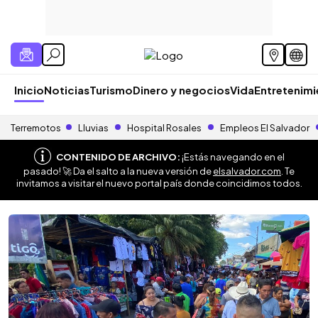
Inicio
Noticias
Turismo
Dinero y negocios
Vida
Entretenim
Terremotos
Lluvias
Hospital Rosales
Empleos El Salvador
CONTENIDO DE ARCHIVO:
¡Estás navegando en el
pasado! 🚀 Da el salto a la nueva versión de
elsalvador.com
. Te
invitamos a visitar el nuevo portal país donde coincidimos todos.