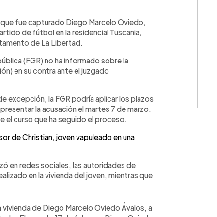
WhatsApp
Copiar link
e que fue capturado Diego Marcelo Oviedo,
artido de fútbol en la residencial Tuscania,
rtamento de La Libertad.
pública (FGR) no ha informado sobre la
ión) en su contra ante el juzgado
e excepción, la FGR podría aplicar los plazos
presentar la acusación el martes 7 de marzo.
 el curso que ha seguido el proceso.
or de Christian, joven vapuleado en una
izó en redes sociales, las autoridades de
alizado en la vivienda del joven, mientras que
la vivienda de Diego Marcelo Oviedo Ávalos, a