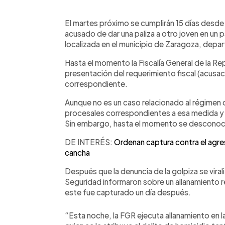
0:00
Facebook
Twitter
►
Escuchar artículo
El martes próximo se cumplirán 15 días desd
acusado de dar una paliza a otro joven en un p
localizada en el municipio de Zaragoza, depa
Hasta el momento la Fiscalía General de la Re
presentación del requerimiento fiscal (acusac
correspondiente.
Aunque no es un caso relacionado al régimen d
procesales correspondientes a esa medida y 
Sin embargo, hasta el momento se desconoce
DE INTERÉS:
Ordenan captura contra el agres
cancha
Después que la denuncia de la golpiza se viral
Seguridad informaron sobre un allanamiento re
este fue capturado un día después.
“Esta noche, la FGR ejecuta allanamiento en 