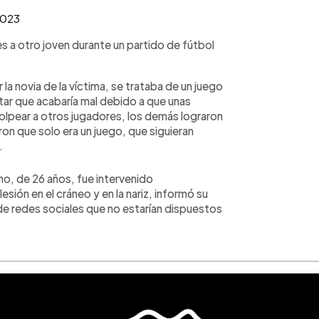
2023
s a otro joven durante un partido de fútbol
la novia de la víctima, se trataba de un juego
tar que acabaría mal debido a que unas
olpear a otros jugadores, los demás lograron
ron que solo era un juego, que siguieran
.
no, de 26 años, fue intervenido
esión en el cráneo y en la nariz, informó su
 de redes sociales que no estarían dispuestos