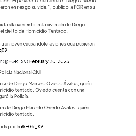
entado. El pasado 17 de febrero, Diego Oviedo
eron en riesgo su vida.”, publicó la FGR en su
uta allanamiento en la vivienda de Diego
 el delito de Homicidio Tentado.
 a un joven causándole lesiones que pusieron
qE9
dor (@FGR_SV)
February 20, 2023
olicía Nacional Civil.
ura de Diego Marcelo Oviedo Ávalos, quién
homicidio tentado. Oviedo cuenta con una
uró la Policía.
ra de Diego Marcelo Oviedo Ávalos, quién
omicidio tentado.
ida por la
@FGR_SV