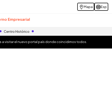
Mapa
Esp
rno Empresarial
Centro Histórico
os a visitar el nuevo portal país donde coincidimos todos.