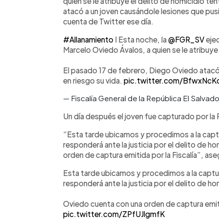
quien se le atribuye el delito de homicidio t
atacó a un joven causándole lesiones que pusi
cuenta de Twitter ese día.
#Allanamiento
I Esta noche, la
@FGR_SV
ejec
Marcelo Oviedo Ávalos, a quien se le atribuye
El pasado 17 de febrero, Diego Oviedo atacó
en riesgo su vida.
pic.twitter.com/BfwxNcK
— Fiscalía General de la República El Salva
Un día después el joven fue capturado por la P
“Esta tarde ubicamos y procedimos a la capt
responderá ante la justicia por el delito de 
orden de captura emitida por la Fiscalía”, aseg
Esta tarde ubicamos y procedimos a la captu
responderá ante la justicia por el delito de h
Oviedo cuenta con una orden de captura emit
pic.twitter.com/ZPfUJlgmfK