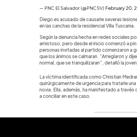
— PNC El Salvador (@PNCSV)
February 20, 
Diego es acusado de causarle severas lesione
en las canchas de la residencial Villa Tuscania.
Según la denuncia hecha en redes sociales por 
amistoso, pero desde el inicio comenzó a pin
personas invitadas al partido comenzaron a g
que los ánimos se calmaran. “Arreglaron y dije
normal, que se tranquilizaran”, detalló la joven
La víctima identificada como Christian Medra
quirúrgicamente de urgencia para tratarle una l
novia. Ella, además, ha manifestado a través
a conciliar en este caso.