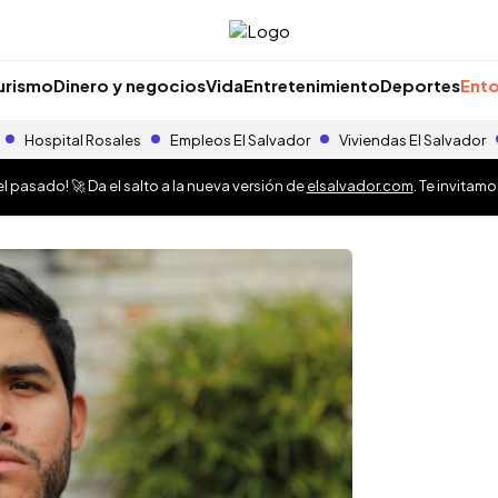
urismo
Dinero y negocios
Vida
Entretenimiento
Deportes
Ento
Hospital Rosales
Empleos El Salvador
Viviendas El Salvador
 pasado! 🚀 Da el salto a la nueva versión de
elsalvador.com
. Te invitam