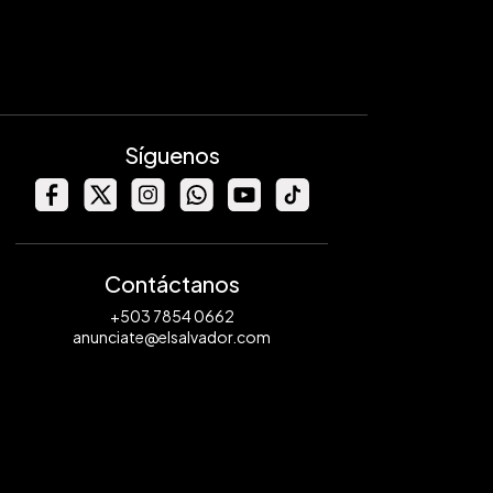
Síguenos
Contáctanos
+503 7854 0662
anunciate@elsalvador.com