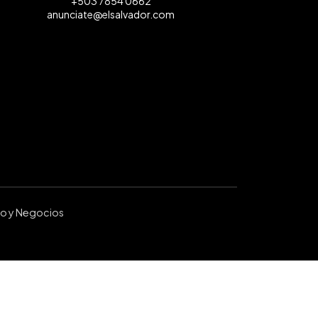
+503 7854 0662
anunciate@elsalvador.com
ro y Negocios