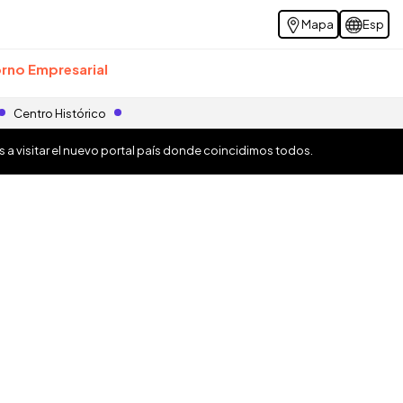
Mapa
Esp
rno Empresarial
Centro Histórico
os a visitar el nuevo portal país donde coincidimos todos.