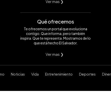
Ver mas ❯
Qué ofrecemos
Te ofrecemos un portal que evoluciona
contigo. Que informa, pero también
inspira. Que te representa. Mostramos de lo
que está hecho El Salvador.
Ver mas ❯
smo
Noticias
Vida
Entretenimiento
Deportes
Dine