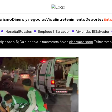
urismo
Dinero y negocios
Vida
Entretenimiento
Deportes
Ento
Hospital Rosales
Empleos El Salvador
Viviendas El Salvador
 pasado! 🚀 Da el salto a la nueva versión de
elsalvador.com
. Te invitam