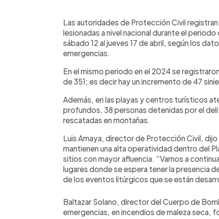
0:00
Facebook
Twitter
►
Escuchar artículo
Las autoridades de Protección Civil registra
lesionadas a nivel nacional durante el period
sábado 12 al jueves 17 de abril, según los dat
emergencias.
En el mismo periodo en el 2024 se registraron
de 351; es decir hay un incremento de 47 sinie
Además, en las playas y centros turísticos a
profundos, 38 personas detenidas por el del
rescatadas en montañas.
Luis Amaya, director de Protección Civil, dijo
mantienen una alta operatividad dentro del Pl
sitios con mayor afluencia. “Vamos a continu
lugares donde se espera tener la presencia d
de los eventos litúrgicos que se están desarr
Baltazar Solano, director del Cuerpo de Bom
emergencias, en incendios de maleza seca, for