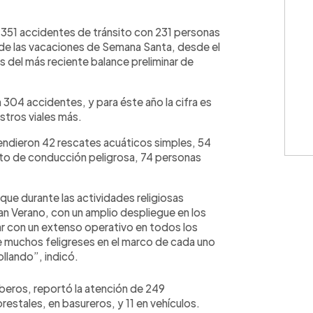
WhatsApp
Copiar link
n 351 accidentes de tránsito con 231 personas
o de las vacaciones de Semana Santa, desde el
os del más reciente balance preliminar de
 304 accidentes, y para éste año la cifra es
stros viales más.
tendieron 42 rescates acuáticos simples, 54
ito de conducción peligrosa, 74 personas
 que durante las actividades religiosas
an Verano, con un amplio despliegue en los
ar con un extenso operativo en todos los
e muchos feligreses en el marco de cada uno
ollando”, indicó.
beros, reportó la atención de 249
estales, en basureros, y 11 en vehículos.