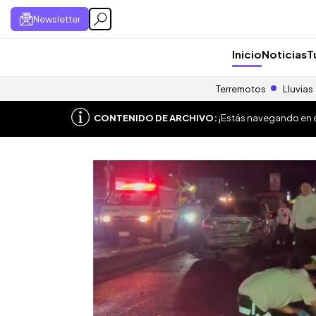
Newsletter
Inicio
Noticias
T
Terremotos
Lluvias
CONTENIDO DE ARCHIVO:
¡Estás navegando en el