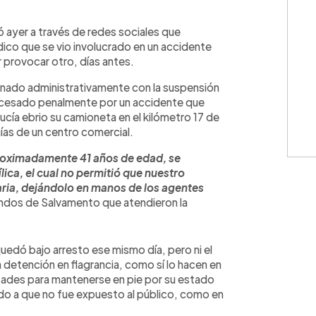
WhatsApp
Copiar link
ó ayer a través de redes sociales que
ico que se vio involucrado en un accidente
r provocar otro, días antes.
onado administrativamente con la suspensión
rocesado penalmente por un accidente que
cía ebrio su camioneta en el kilómetro 17 de
ías de un centro comercial.
roximadamente 41 años de edad, se
lica, el cual no permitió que nuestro
aria, dejándolo en manos de los agentes
ndos de Salvamento que atendieron la
uedó bajo arresto ese mismo día, pero ni el
la detención en flagrancia, como sí lo hacen en
tades para mantenerse en pie por su estado
bido a que no fue expuesto al público, como en