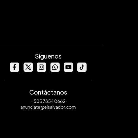
Síguenos
Contáctanos
+503 7854 0662
anunciate@elsalvador.com