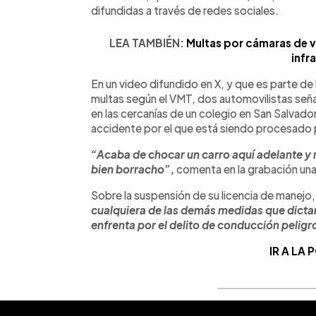
difundidas a través de redes sociales.
LEA TAMBIÉN:
Multas por cámaras de vig
infr
En un video difundido en X, y que es parte de
multas según el VMT, dos automovilistas señ
en las cercanías de un colegio en San Salvado
accidente por el que está siendo procesado
“Acaba de chocar un carro aquí adelante y
bien borracho”,
comenta en la grabación una
Sobre la suspensión de su licencia de manejo,
cualquiera de las demás medidas que dictam
enfrenta por el delito de conducción peligr
IR A LA