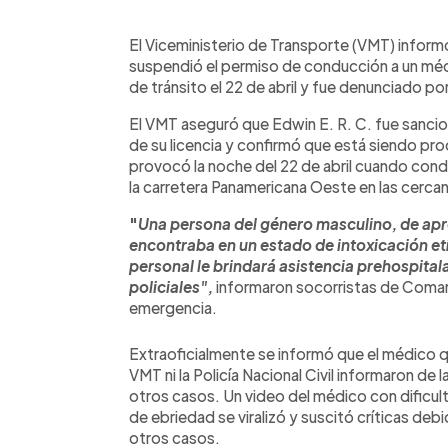
0:00
Facebook
Twitter
►
Escuchar artículo
El Viceministerio de Transporte (VMT) inform
suspendió el permiso de conducción a un méd
de tránsito el 22 de abril y fue denunciado po
El VMT aseguró que Edwin E. R. C. fue sanci
de su licencia y confirmó que está siendo p
provocó la noche del 22 de abril cuando condu
la carretera Panamericana Oeste en las cercan
"
Una persona del género masculino, de ap
encontraba en un estado de intoxicación etí
personal le brindará asistencia prehospital
policiales",
informaron socorristas de Coma
emergencia.
Extraoficialmente se informó que el médico q
VMT ni la Policía Nacional Civil informaron de 
otros casos. Un video del médico con dificul
de ebriedad se viralizó y suscitó críticas de
otros casos.