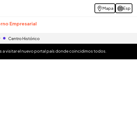
Mapa
Esp
rno Empresarial
r
Centro Histórico
os a visitar el nuevo portal país donde coincidimos todos.