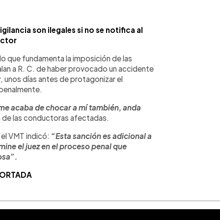
ilancia son ilegales si no se notifica al
actor
 lo que fundamenta la imposición de las
alan a R. C. de haber provocado un accidente
r, unos días antes de protagonizar el
 penalmente.
 me acaba de chocar a mí también, anda
 de las conductoras afectadas.
 el VMT indicó:
“Esta sanción es adicional a
ine el juez en el proceso penal que
osa”.
 PORTADA