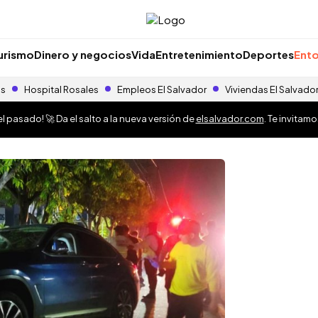
urismo
Dinero y negocios
Vida
Entretenimiento
Deportes
Ento
as
Hospital Rosales
Empleos El Salvador
Viviendas El Salvado
 pasado! 🚀 Da el salto a la nueva versión de
elsalvador.com
. Te invitam