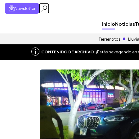
Newsletter
Inicio
Noticias
T
Terremotos
Lluvi
CONTENIDO DE ARCHIVO:
¡Estás navegando en el