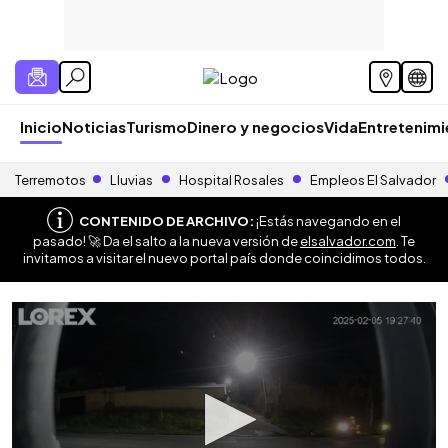
Inicio
Noticias
Turismo
Dinero y negocios
Vida
Entretenim
Terremotos
Lluvias
Hospital Rosales
Empleos El Salvador
CONTENIDO DE ARCHIVO:
¡Estás navegando en el
pasado! 🚀 Da el salto a la nueva versión de
elsalvador.com
. Te
invitamos a visitar el nuevo portal país donde coincidimos todos.