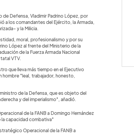
WhatsApp
Copiar link
tro de Defensa, Vladimir Padrino López, por
ó a los comandantes del Ejército, la Armada,
rizada– y la Milicia.
estidad, moral, profesionalismo y por su
drino López al frente del Ministerio de la
raduación de la Fuerza Armada Nacional
statal VTV.
istro que lleva más tiempo en el Ejecutivo
n hombre "leal, trabajador, honesto,
ministro de la Defensa, que es objeto del
raderecha y del imperialismo", añadió.
Operacional de la FANB a Domingo Hernández
de la capacidad combativa"
stratégico Operacional de la FANB a