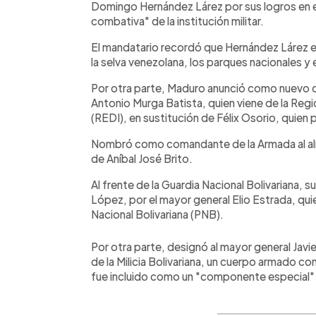
Domingo Hernández Lárez por sus logros en e
combativa" de la institución militar.
El mandatario recordó que Hernández Lárez es
la selva venezolana, los parques nacionales y
Por otra parte, Maduro anunció como nuevo c
Antonio Murga Batista, quien viene de la Reg
(REDI), en sustitución de Félix Osorio, quien p
Nombró como comandante de la Armada al almi
de Aníbal José Brito.
Al frente de la Guardia Nacional Bolivariana, 
López, por el mayor general Elio Estrada, qui
Nacional Bolivariana (PNB).
Por otra parte, designó al mayor general J
de la Milicia Bolivariana, un cuerpo armado c
fue incluido como un "componente especial" 