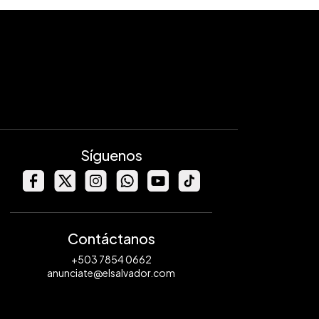
Síguenos
Contáctanos
+503 7854 0662
anunciate@elsalvador.com