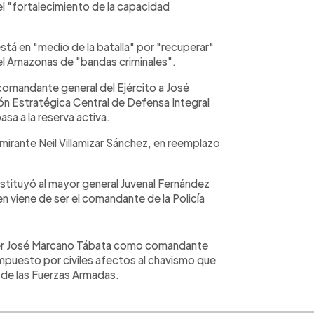
l "fortalecimiento de la capacidad
tá en "medio de la batalla" por "recuperar"
 el Amazonas de "bandas criminales".
omandante general del Ejército a José
ión Estratégica Central de Defensa Integral
asa a la reserva activa.
rante Neil Villamizar Sánchez, en reemplazo
sustituyó al mayor general Juvenal Fernández
en viene de ser el comandante de la Policía
avier José Marcano Tábata como comandante
ompuesto por civiles afectos al chavismo que
de las Fuerzas Armadas.