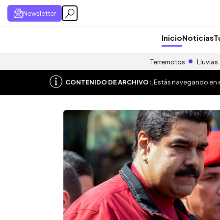
Newsletter
Inicio
Noticias
T
Terremotos
Lluvias
CONTENIDO DE ARCHIVO:
¡Estás navegando en el