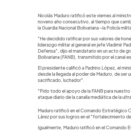
0:00
Facebook
Twitter
►
Escuchar artículo
Nicolás Maduro ratificó este viernes al minis
noveno año consecutivo, al tiempo que cambi
la Guardia Nacional Bolivariana –la Policía milita
"He decidido ratificar por sus valores de hon
liderazgo militar al general en jefe Vladimir Pa
Defensa", dijo el mandatario en un acto de g
Bolivariana (FANB), transmitido por el canal e
El presidente calificó a Padrino López, el min
desde la llegada al poder de Maduro, de ser u
sacrificado, luchador".
"Pido todo el apoyo de la FANB para nuestro 
ataque diario de la canalla mediática de la ult
Maduro ratificó en el Comando Estratégico 
Lárez por sus logros en el "fortalecimiento 
Igualmente, Maduro ratificó en el Comando E