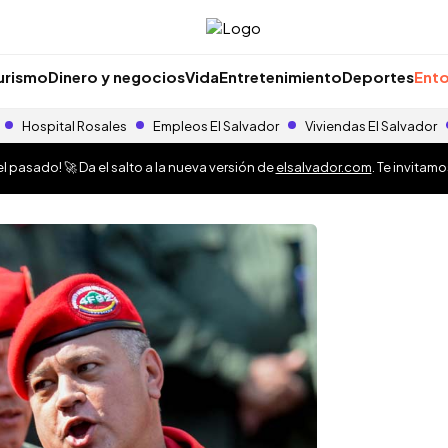
urismo
Dinero y negocios
Vida
Entretenimiento
Deportes
Ento
Hospital Rosales
Empleos El Salvador
Viviendas El Salvador
 pasado! 🚀 Da el salto a la nueva versión de
elsalvador.com
. Te invitam