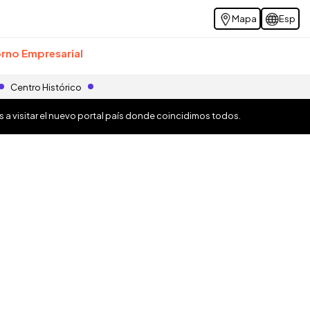
Mapa
Esp
rno Empresarial
Centro Histórico
os a visitar el nuevo portal país donde coincidimos todos.