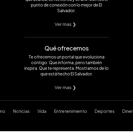
punto de conexión con lo mejor de El
Salvador.
Ver mas ❯
Qué ofrecemos
Te ofrecemos un portal que evoluciona
contigo. Que informa, pero también
inspira. Que te representa. Mostramos de lo
que está hecho El Salvador.
Ver mas ❯
smo
Noticias
Vida
Entretenimiento
Deportes
Dine