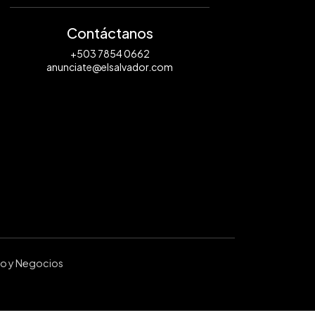
Contáctanos
+503 7854 0662
anunciate@elsalvador.com
ro y Negocios