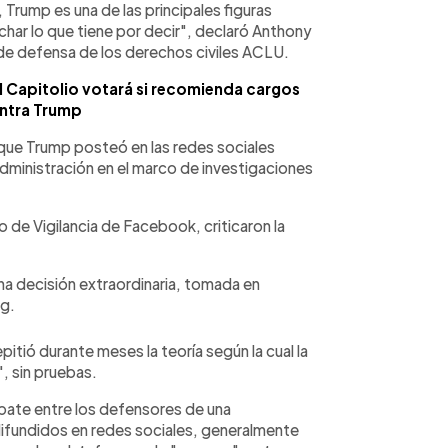
 Trump es una de las principales figuras
uchar lo que tiene por decir", declaró Anthony
de defensa de los derechos civiles ACLU.
l Capitolio votará si recomienda cargos
ntra Trump
que Trump posteó en las redes sociales
administración en el marco de investigaciones
de Vigilancia de Facebook, criticaron la
na decisión extraordinaria, tomada en
gg.
itió durante meses la teoría según la cual la
, sin pruebas.
bate entre los defensores de una
ifundidos en redes sociales, generalmente