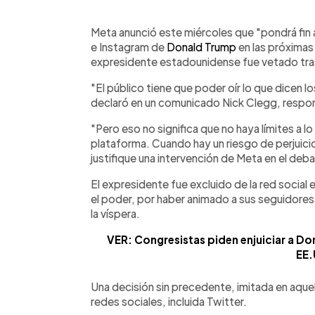
0:00
Facebook
Twitter
►
Escuchar artículo
Meta anunció este miércoles que "pondrá fin 
e Instagram de
Donald Trump
en las próximas
expresidente estadounidense fue vetado tras 
"El público tiene que poder oír lo que dicen l
declaró en un comunicado Nick Clegg, respon
"Pero eso no significa que no haya límites a l
plataforma. Cuando hay un riesgo de perjuici
justifique una intervención de Meta en el de
El expresidente fue excluido de la red social
el poder, por haber animado a sus seguidores
la víspera.
VER: Congresistas piden enjuiciar a Don
EE.
Una decisión sin precedente, imitada en aquel
redes sociales, incluida Twitter.