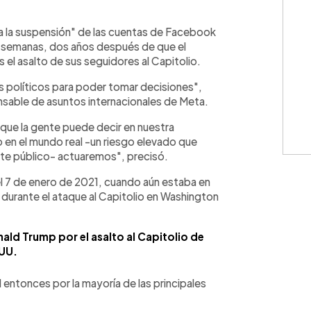
WhatsApp
Copiar link
a la suspensión" de las cuentas de Facebook
 semanas, dos años después de que el
el asalto de sus seguidores al Capitolio.
os políticos para poder tomar decisiones",
sable de asuntos internacionales de Meta.
o que la gente puede decir en nuestra
o en el mundo real -un riesgo elevado que
bate público- actuaremos", precisó.
 el 7 de enero de 2021, cuando aún estaba en
 durante el ataque al Capitolio en Washington
ald Trump por el asalto al Capitolio de
UU.
 entonces por la mayoría de las principales