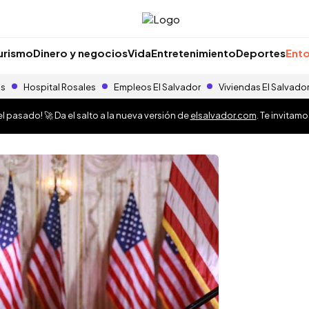
urismo
Dinero y negocios
Vida
Entretenimiento
Deportes
Ento
as
Hospital Rosales
Empleos El Salvador
Viviendas El Salvado
 pasado! 🚀 Da el salto a la nueva versión de
elsalvador.com
. Te invitam