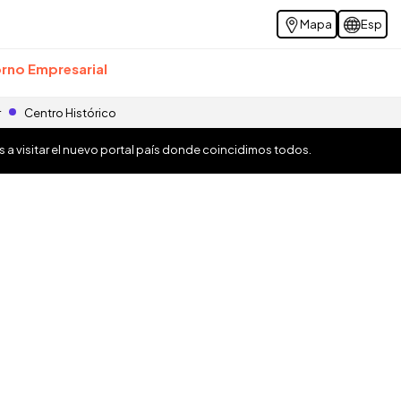
Mapa
Esp
rno Empresarial
r
Centro Histórico
os a visitar el nuevo portal país donde coincidimos todos.