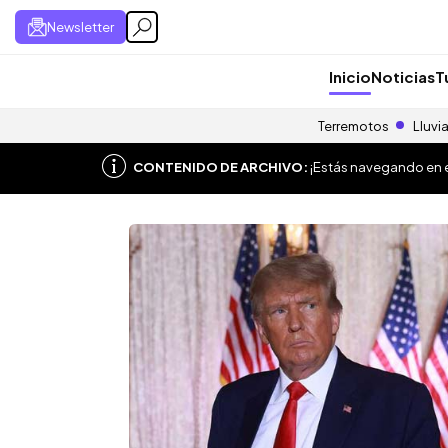
Newsletter
Inicio
Noticias
T
Terremotos
Lluvi
CONTENIDO DE ARCHIVO:
¡Estás navegando en el