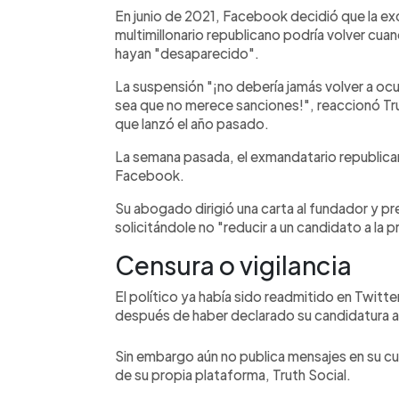
En junio de 2021, Facebook decidió que la exc
multimillonario republicano podría volver cuan
hayan "desaparecido".
La suspensión "¡no debería jamás volver a ocurr
sea que no merece sanciones!", reaccionó Trum
que lanzó el año pasado.
La semana pasada, el exmandatario republican
Facebook.
Su abogado dirigió una carta al fundador y p
solicitándole no "reducir a un candidato a la pr
Censura o vigilancia
El político ya había sido readmitido en Twitt
después de haber declarado su candidatura a 
Sin embargo aún no publica mensajes en su c
de su propia plataforma, Truth Social.