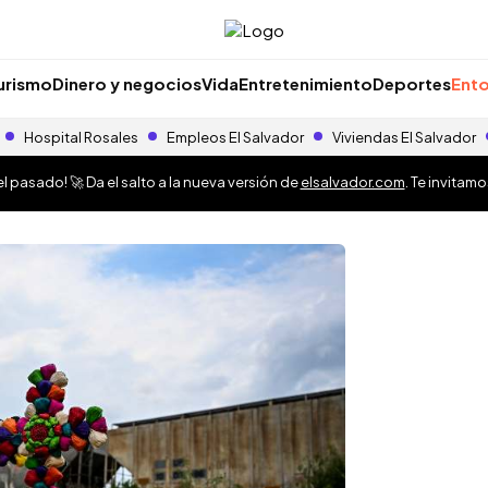
urismo
Dinero y negocios
Vida
Entretenimiento
Deportes
Ento
Hospital Rosales
Empleos El Salvador
Viviendas El Salvador
 pasado! 🚀 Da el salto a la nueva versión de
elsalvador.com
. Te invitam