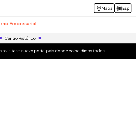
Mapa
Esp
rno Empresarial
Centro Histórico
os a visitar el nuevo portal país donde coincidimos todos.