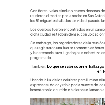
0:00
Facebook
Twitter
►
Escuchar artículo
Con flores, velas e incluso cruces decenas de
reunieron el martes por la noche en San Anton
los 51 migrantes hallados sin vida el pasado lu
Los cuerpos fueron encontrados en un camión 
dicha ciudad estadounidense, con ubicación 
Sin embargo, los organizadores de la reunión 
que registraron una fuerte tormenta en horas 
y la ceremonia tuvo lugar bajo un cobertizo en
programado.
También:
Lo que se sabe sobre el hallazgo 
en T
Usando la luz de los celulares para iluminar el
expresar su dolor y rabia por la muerte de los
lamentaron lo ocurrido e hicieron un llamado 