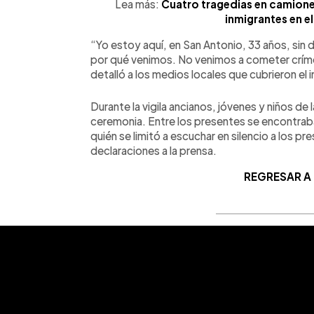
Lea más:
Cuatro tragedias en camione
inmigrantes en e
“Yo estoy aquí, en San Antonio, 33 años, sin 
por qué venimos. No venimos a cometer críme
detalló a los medios locales que cubrieron el
Durante la vigila ancianos, jóvenes y niños d
ceremonia. Entre los presentes se encontraba
quién se limitó a escuchar en silencio a los p
declaraciones a la prensa.
REGRESAR A