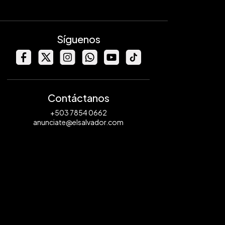
Síguenos
Contáctanos
+503 7854 0662
anunciate@elsalvador.com