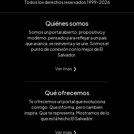
Todos los derechos reservados 1999-2026
Quiénes somos
Somos un portal abierto, propositivo y
moderno, pensado para reflejar a un país
que avanza, se reinventa y se une. Somos el
punto de conexión con lo mejor de El
Salvador.
Ver mas ❯
Qué ofrecemos
Te ofrecemos un portal que evoluciona
contigo. Que informa, pero también
inspira. Que te representa. Mostramos de lo
que está hecho El Salvador.
Ver mas ❯