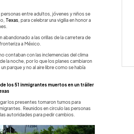
WhatsApp
Copiar link
 personas entre adultos, jóvenes y niños se
io,
Texas
, para celebrar una vigilia en honor a
nes.
abandonado a las orillas de la carretera de
fronteriza a México.
no contaban con las inclemencias del clima
de la noche, por lo que los planes cambiaron
 un parque y no al aire libre como se había
de los 51 inmigrantes muertos en un tráiler
exas
 lugar los presentes tomaron turnos para
 migrantes. Reunidos en circulo las personas
a las autoridades para pedir cambios.