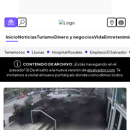
Inicio
Noticias
Turismo
Dinero y negocios
Vida
Entretenim
Terremotos
Lluvias
Hospital Rosales
Empleos El Salvador
CONTENIDO DE ARCHIVO:
¡Estás navegando en el
pasado! 🚀 Da el salto a la nueva versión de
elsalvador.com
. Te
invitamos a visitar el nuevo portal país donde coincidimos todos.