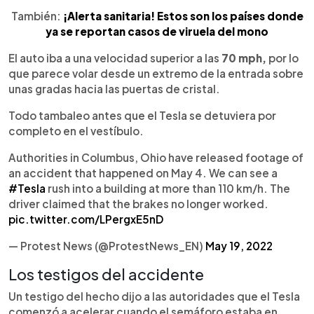
También:
¡Alerta sanitaria! Estos son los países donde
ya se reportan casos de viruela del mono
El auto iba a una velocidad superior a las
70 mph,
por lo
que parece volar desde un extremo de la entrada sobre
unas gradas hacia las puertas de cristal.
Todo tambaleo antes que el Tesla se detuviera por
completo en el vestíbulo.
Authorities in Columbus, Ohio have released footage of
an accident that happened on May 4. We can see a
#Tesla
rush into a building at more than 110 km/h. The
driver claimed that the brakes no longer worked.
pic.twitter.com/LPergxE5nD
— Protest News (@ProtestNews_EN)
May 19, 2022
Los testigos del accidente
Un testigo del hecho dijo a las autoridades que el Tesla
comenzó a acelerar cuando el semáforo estaba en