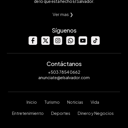
de lo que está hecho El Salvador.
Ver mas ❯
Síguenos
Contáctanos
+503 7854 0662
anunciate@elsalvador.com
Inicio
Turismo
Noticias
Vida
Entretenimiento
Deportes
Dinero y Negocios