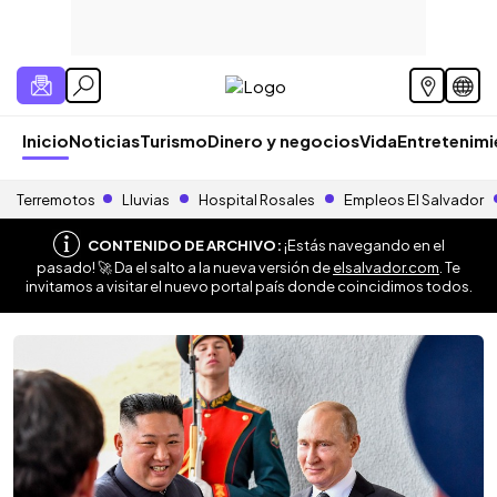
Inicio
Noticias
Turismo
Dinero y negocios
Vida
Entretenim
Terremotos
Lluvias
Hospital Rosales
Empleos El Salvador
CONTENIDO DE ARCHIVO:
¡Estás navegando en el
pasado! 🚀 Da el salto a la nueva versión de
elsalvador.com
. Te
invitamos a visitar el nuevo portal país donde coincidimos todos.