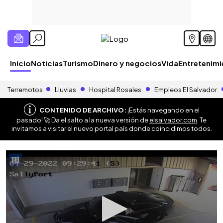
Inicio
Noticias
Turismo
Dinero y negocios
Vida
Entretenim
Terremotos
Lluvias
Hospital Rosales
Empleos El Salvador
CONTENIDO DE ARCHIVO:
¡Estás navegando en el
pasado! 🚀 Da el salto a la nueva versión de
elsalvador.com
. Te
invitamos a visitar el nuevo portal país donde coincidimos todos.