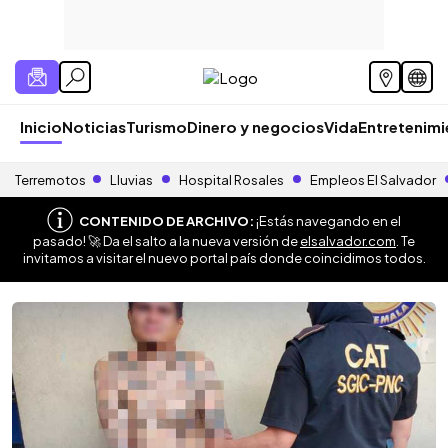
Inicio
Noticias
Turismo
Dinero y negocios
Vida
Entretenim
Terremotos
Lluvias
Hospital Rosales
Empleos El Salvador
CONTENIDO DE ARCHIVO:
¡Estás navegando en el
pasado! 🚀 Da el salto a la nueva versión de
elsalvador.com
. Te
invitamos a visitar el nuevo portal país donde coincidimos todos.