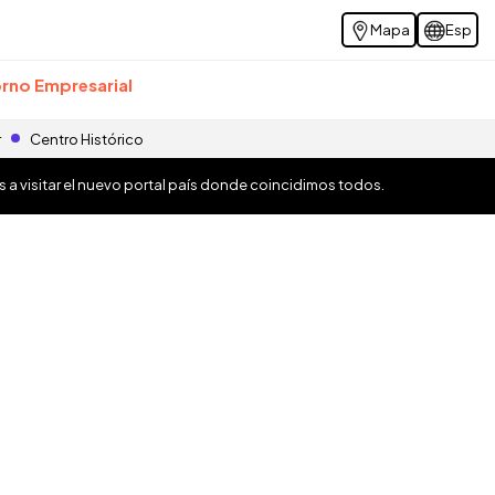
Mapa
Esp
rno Empresarial
r
Centro Histórico
os a visitar el nuevo portal país donde coincidimos todos.