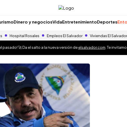
urismo
Dinero y negocios
Vida
Entretenimiento
Deportes
Ento
as
Hospital Rosales
Empleos El Salvador
Viviendas El Salvado
 pasado! 🚀 Da el salto a la nueva versión de
elsalvador.com
. Te invitam