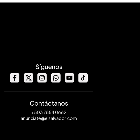
Síguenos
Contáctanos
+503 7854 0662
anunciate@elsalvador.com