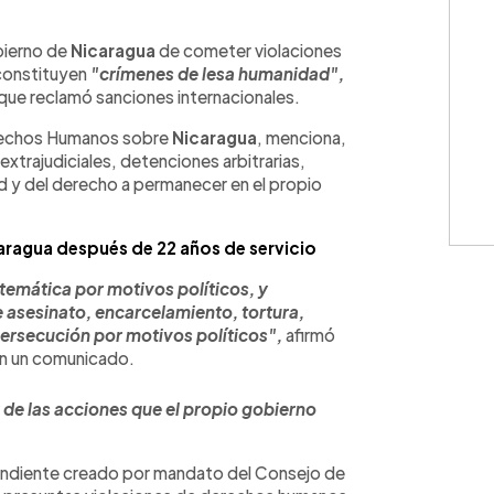
WhatsApp
Copiar link
bierno de
Nicaragua
de cometer violaciones
constituyen
"crímenes de lesa humanidad",
 que reclamó sanciones internacionales.
rechos Humanos sobre
Nicaragua
, menciona,
xtrajudiciales, detenciones arbitrarias,
idad y del derecho a permanecer en el propio
aragua después de 22 años de servicio
temática por motivos políticos, y
 asesinato, encarcelamiento, tortura,
 persecución por motivos políticos",
afirmó
en un comunicado.
de las acciones que el propio gobierno
endiente creado por mandato del Consejo de