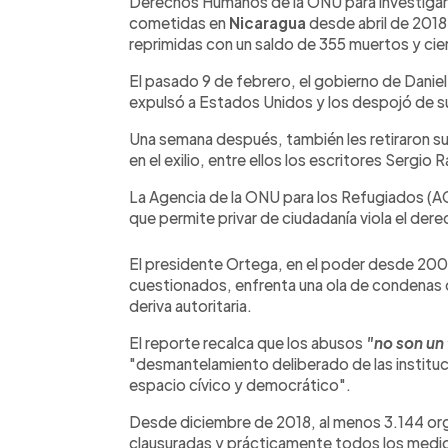
Derechos Humanos de la ONU para investigar
cometidas en
Nicaragua
desde abril de 2018
reprimidas con un saldo de 355 muertos y ci
El pasado 9 de febrero, el gobierno de Danie
expulsó a Estados Unidos y los despojó de s
Una semana después, también les retiraron su
en el exilio, entre ellos los escritores Sergio 
La Agencia de la ONU para los Refugiados (AC
que permite privar de ciudadanía viola el dere
El presidente Ortega, en el poder desde 20
cuestionados, enfrenta una ola de condenas d
deriva autoritaria.
El reporte recalca que los abusos
"no son un
"desmantelamiento deliberado de las instituc
espacio cívico y democrático".
Desde diciembre de 2018, al menos 3.144 orga
clausuradas y prácticamente todos los medi