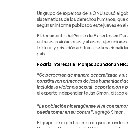
0:00
Facebook
Twitter
►
Escuchar artículo
Un grupo de expertos de la ONU acusó al go
sistemáticas de los derechos humanos, que 
según un informe publicado este jueves en el
El documento del Grupo de Expertos en De
entre esas violaciones y abusos, ejecuciones e
tortura, y privación arbitraria de la nacional
país.
Podría interesarle: Monjas abandonan Nic
"Se perpetran de manera generalizada y sis
constituyen crímenes de lesa humanidad de
incluida la violencia sexual, deportación y
el experto independiente Jan Simon, citado 
"La población nicaragüense vive con temor 
pueda tomar en su contra",
agregó Simon.
El grupo de expertos es un organismo indep