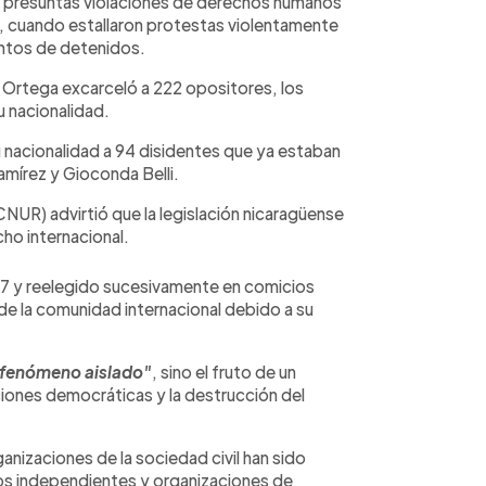
 presuntas violaciones de derechos humanos
, cuando estallaron protestas violentamente
entos de detenidos.
l Ortega excarceló a 222 opositores, los
u nacionalidad.
 nacionalidad a 94 disidentes que ya estaban
Ramírez y Gioconda Belli.
NUR) advirtió que la legislación nicaragüense
cho internacional.
07 y reelegido sucesivamente en comicios
e la comunidad internacional debido a su
 fenómeno aislado"
, sino el fruto de un
iones democráticas y la destrucción del
nizaciones de la sociedad civil han sido
os independientes y organizaciones de