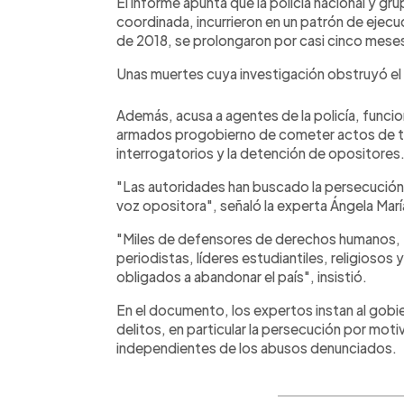
El informe apunta que la policía nacional y
coordinada, incurrieron en un patrón de ejecu
de 2018, se prolongaron por casi cinco mese
Unas muertes cuya investigación obstruyó el
Además, acusa a agentes de la policía, funci
armados progobierno de cometer actos de tortu
interrogatorios y la detención de opositores
"Las autoridades han buscado la persecución, 
voz opositora", señaló la experta Ángela Marí
"Miles de defensores de derechos humanos, 
periodistas, líderes estudiantiles, religiosos 
obligados a abandonar el país", insistió.
En el documento, los expertos instan al gobie
delitos, en particular la persecución por motiv
independientes de los abusos denunciados.