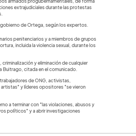
 grupos armados progubernamentales, de forma
ciones extrajudiciales durante las protestas
s.
 gobierno de Ortega, según los expertos.
onarios penitenciarios y a miembros de grupos
ra, incluida la violencia sexual, durante los
.
criminalización y eliminación de cualquier
a Buitrago, citada en el comunicado.
trabajadores de ONG, activistas,
y artistas" y líderes opositores "se vieron
rno a terminar con "las violaciones, abusos y
os políticos" y a abrir investigaciones