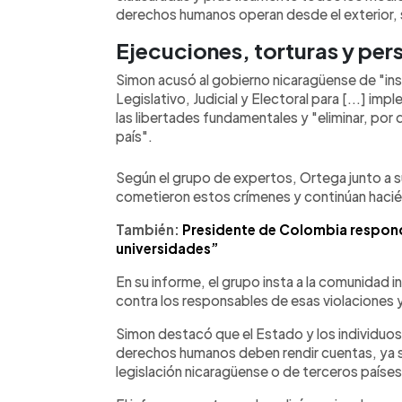
derechos humanos operan desde el exterior, 
Ejecuciones, torturas y pe
Simon acusó al gobierno nicaragüense de "ins
Legislativo, Judicial y Electoral para [...] im
las libertades fundamentales y "eliminar, por 
país".
Según el grupo de expertos, Ortega junto a su
cometieron estos crímenes y continúan haci
También:
Presidente de Colombia respond
universidades”
En su informe, el grupo insta a la comunidad 
contra los responsables de esas violaciones y
Simon destacó que el Estado y los individuos
derechos humanos deben rendir cuentas, ya se
legislación nicaragüense o de terceros paíse