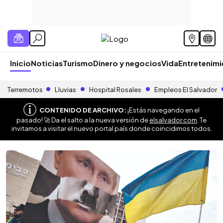
Inicio
Noticias
Turismo
Dinero y negocios
Vida
Entretenim
Terremotos
Lluvias
Hospital Rosales
Empleos El Salvador
CONTENIDO DE ARCHIVO:
¡Estás navegando en el
pasado! 🚀 Da el salto a la nueva versión de
elsalvador.com
. Te
invitamos a visitar el nuevo portal país donde coincidimos todos.