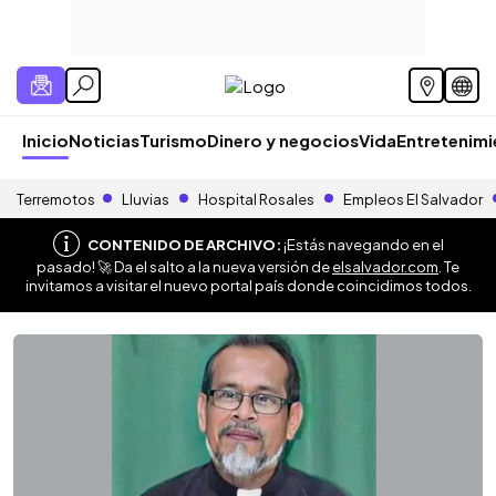
Inicio
Noticias
Turismo
Dinero y negocios
Vida
Entretenim
Terremotos
Lluvias
Hospital Rosales
Empleos El Salvador
CONTENIDO DE ARCHIVO:
¡Estás navegando en el
pasado! 🚀 Da el salto a la nueva versión de
elsalvador.com
. Te
invitamos a visitar el nuevo portal país donde coincidimos todos.