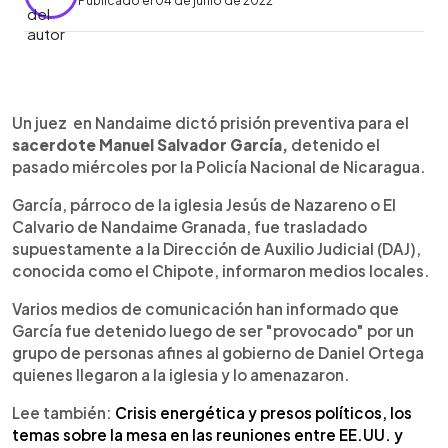
Publicado el 04 de junio de 2022
0:00
►
Escuchar artículo
Un juez en Nandaime dictó prisión preventiva para el
sacerdote Manuel Salvador García,
detenido el
pasado miércoles por la Policía Nacional de Nicaragua.
García, párroco de la iglesia Jesús de Nazareno o El
Calvario de Nandaime Granada, fue trasladado
supuestamente a la Dirección de Auxilio Judicial (DAJ),
conocida como el Chipote, informaron medios locales.
Varios medios de comunicación han informado que
García fue detenido luego de ser "provocado" por un
grupo de personas afines al gobierno de Daniel Ortega
quienes llegaron a la iglesia y lo amenazaron.
Lee también:
Crisis energética y presos políticos, los
temas sobre la mesa en las reuniones entre EE.UU. y