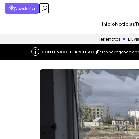
Newsletter
Inicio
Noticias
T
Terremotos
Lluvi
CONTENIDO DE ARCHIVO:
¡Estás navegando en el