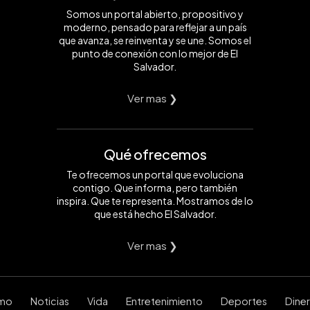
Somos un portal abierto, propositivo y
moderno, pensado para reflejar a un país
que avanza, se reinventa y se une. Somos el
punto de conexión con lo mejor de El
Salvador.
Ver mas ❯
Qué ofrecemos
Te ofrecemos un portal que evoluciona
contigo. Que informa, pero también
inspira. Que te representa. Mostramos de lo
que está hecho El Salvador.
Ver mas ❯
smo
Noticias
Vida
Entretenimiento
Deportes
Dine