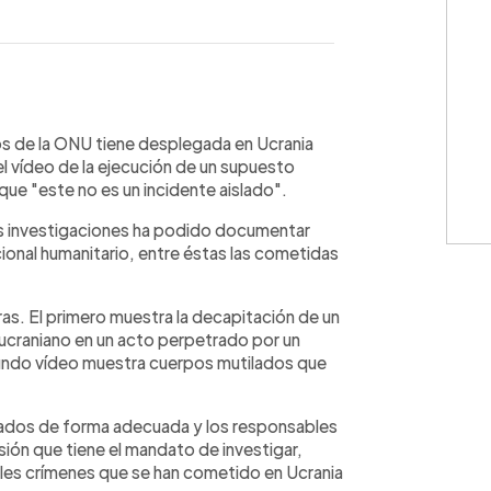
WhatsApp
Copiar link
s de la ONU tiene desplegada en Ucrania
l vídeo de la ejecución de un supuesto
que "este no es un incidente aislado".
sus investigaciones ha podido documentar
cional humanitario, entre éstas las cometidas
oras. El primero muestra la decapitación de un
ucraniano en un acto perpetrado por un
undo vídeo muestra cuerpos mutilados que
gados de forma adecuada y los responsables
ión que tiene el mandato de investigar,
iples crímenes que se han cometido en Ucrania