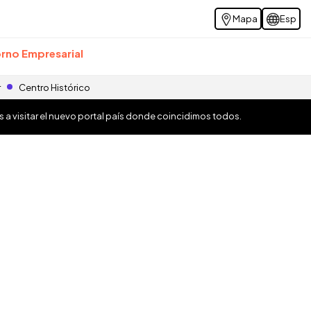
Mapa
Esp
rno Empresarial
r
Centro Histórico
os a visitar el nuevo portal país donde coincidimos todos.