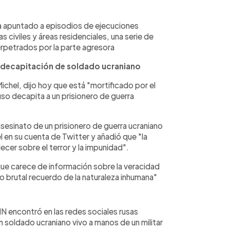
 ha apuntado a episodios de ejecuciones
s civiles y áreas residenciales, una serie de
rpetrados por la parte agresora
e decapitación de soldado ucraniano
chel, dijo hoy que está "mortificado por el
so decapita a un prisionero de guerra
sesinato de un prisionero de guerra ucraniano
l en su cuenta de Twitter y añadió que "la
ecer sobre el terror y la impunidad".
que carece de información sobre la veracidad
ro brutal recuerdo de la naturaleza inhumana"
N encontró en las redes sociales rusas
soldado ucraniano vivo a manos de un militar