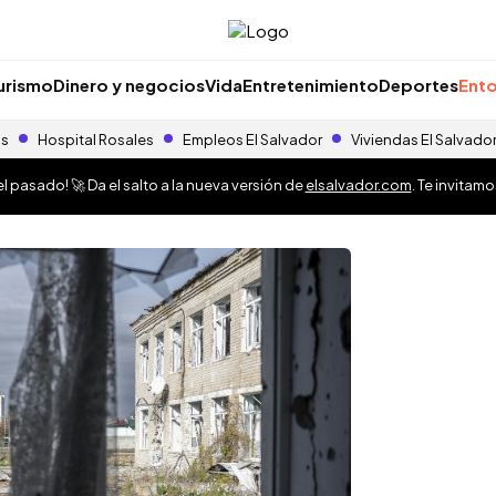
urismo
Dinero y negocios
Vida
Entretenimiento
Deportes
Ento
as
Hospital Rosales
Empleos El Salvador
Viviendas El Salvado
 pasado! 🚀 Da el salto a la nueva versión de
elsalvador.com
. Te invitam