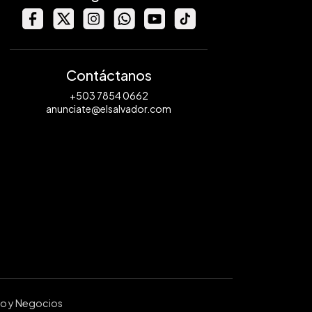
Contáctanos
+503 7854 0662
anunciate@elsalvador.com
ro y Negocios