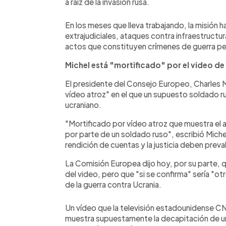
a raíz de la invasión rusa.
En los meses que lleva trabajando, la misión
extrajudiciales, ataques contra infraestructura
actos que constituyen crímenes de guerra pe
Michel está "mortificado" por el video d
El presidente del Consejo Europeo, Charles Mi
vídeo atroz" en el que un supuesto soldado ru
ucraniano.
"Mortificado por vídeo atroz que muestra el a
por parte de un soldado ruso", escribió Miche
rendición de cuentas y la justicia deben preval
La Comisión Europea dijo hoy, por su parte, 
del video, pero que "si se confirma" sería "ot
de la guerra contra Ucrania.
Un vídeo que la televisión estadounidense CN
muestra supuestamente la decapitación de un 