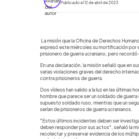
Publicado el 12 de abril de 2023
0:00
Facebook
Twitter
►
Escuchar artículo
La misión que la Oficina de Derechos Humano
expresó este miércoles su mortificación por e
prisionero de guerra ucraniano, pero recordó 
En una declaración, la misión señaló que en 
varias violaciones graves del derecho interna
contra prisioneros de guerra.
Dos vídeos han salido a la luz en las últimas h
hombre que parece ser un soldado de guerra 
supuesto soldado ruso, mientras que un seg
serían de prisioneros de guerra ucranianos.
"Estos últimos incidentes deben ser investi
deben responder por sus actos", señaló la mis
recolectar y preservar evidencia de los múlt