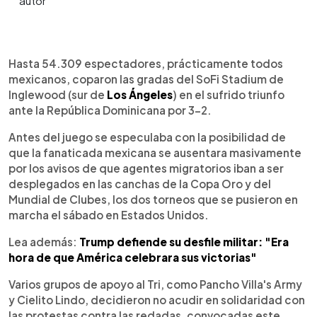
0:00
►
Escuchar artículo
Hasta 54.309 espectadores, prácticamente todos
mexicanos, coparon las gradas del SoFi Stadium de
Inglewood (sur de
Los Ángeles
) en el sufrido triunfo
ante la República Dominicana por 3-2.
Antes del juego se especulaba con la posibilidad de
que la fanaticada mexicana se ausentara masivamente
por los avisos de que agentes migratorios iban a ser
desplegados en las canchas de la Copa Oro y del
Mundial de Clubes, los dos torneos que se pusieron en
marcha el sábado en Estados Unidos.
Lea además:
Trump defiende su desfile militar: "Era
hora de que América celebrara sus victorias"
Varios grupos de apoyo al Tri, como Pancho Villa's Army
y Cielito Lindo, decidieron no acudir en solidaridad con
las protestas contra las redadas, convocadas este