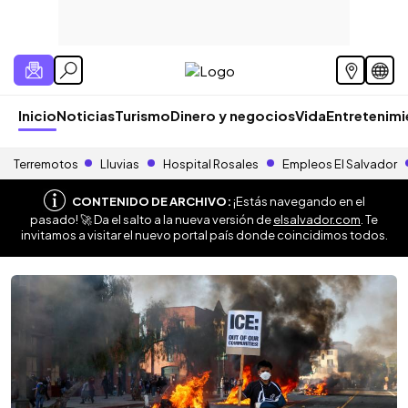
Inicio
Noticias
Turismo
Dinero y negocios
Vida
Entretenim
Terremotos
Lluvias
Hospital Rosales
Empleos El Salvador
CONTENIDO DE ARCHIVO:
¡Estás navegando en el
pasado! 🚀 Da el salto a la nueva versión de
elsalvador.com
. Te
invitamos a visitar el nuevo portal país donde coincidimos todos.