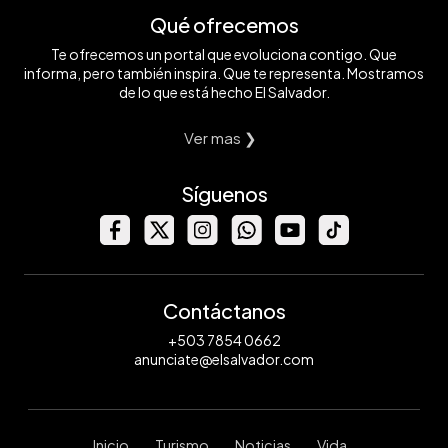
Qué ofrecemos
Te ofrecemos un portal que evoluciona contigo. Que
informa, pero también inspira. Que te representa. Mostramos
de lo que está hecho El Salvador.
Ver mas ❯
Síguenos
Contáctanos
+503 7854 0662
anunciate@elsalvador.com
Inicio
Turismo
Noticias
Vida