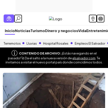
Inicio
Noticias
Turismo
Dinero y negocios
Vida
Entretenim
Terremotos
Lluvias
Hospital Rosales
Empleos El Salvador
CONTENIDO DE ARCHIVO:
¡Estás navegando en el
pasado! 🚀 Da el salto a la nueva versión de
elsalvador.com
. Te
invitamos a visitar el nuevo portal país donde coincidimos todos.