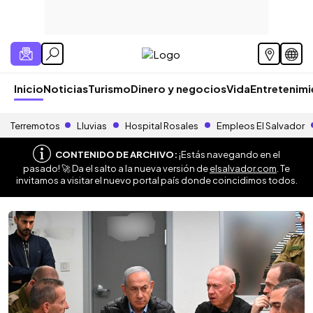
Inicio
Noticias
Turismo
Dinero y negocios
Vida
Entretenim
Terremotos
Lluvias
Hospital Rosales
Empleos El Salvador
CONTENIDO DE ARCHIVO:
¡Estás navegando en el
pasado! 🚀 Da el salto a la nueva versión de
elsalvador.com
. Te
invitamos a visitar el nuevo portal país donde coincidimos todos.