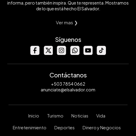
informa, pero también inspira. Que te representa. Mostramos
de lo que está hecho El Salvador.
Ver mas ❯
Síguenos
Contáctanos
+503 7854 0662
anunciate@elsalvador.com
Inicio
Turismo
Noticias
Vida
Entretenimiento
Deportes
Dinero y Negocios