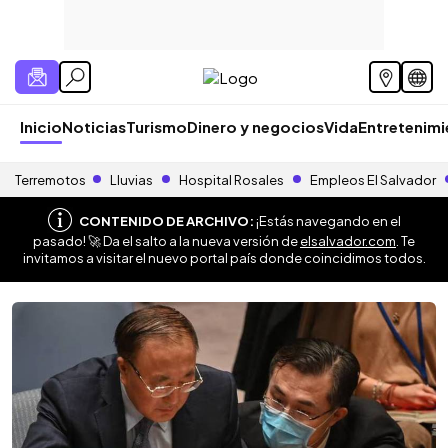
Inicio
Noticias
Turismo
Dinero y negocios
Vida
Entretenim
Terremotos
Lluvias
Hospital Rosales
Empleos El Salvador
CONTENIDO DE ARCHIVO:
¡Estás navegando en el
pasado! 🚀 Da el salto a la nueva versión de
elsalvador.com
. Te
invitamos a visitar el nuevo portal país donde coincidimos todos.