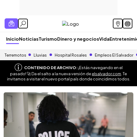
Inicio
Noticias
Turismo
Dinero y negocios
Vida
Entretenim
Terremotos
Lluvias
Hospital Rosales
Empleos El Salvador
CONTENIDO DE ARCHIVO:
¡Estás navegando en el
pasado! 🚀 Da el salto a la nueva versión de
elsalvador.com
. Te
invitamos a visitar el nuevo portal país donde coincidimos todos.