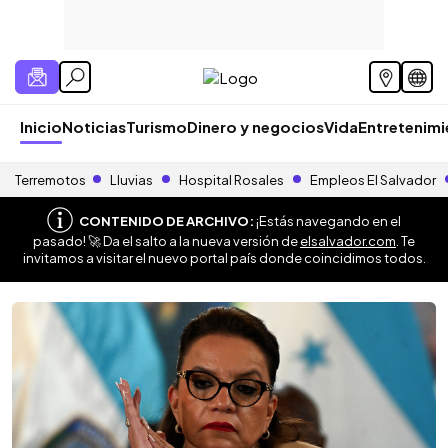
Inicio
Noticias
Turismo
Dinero y negocios
Vida
Entretenim
Terremotos
Lluvias
Hospital Rosales
Empleos El Salvador
CONTENIDO DE ARCHIVO:
¡Estás navegando en el
pasado! 🚀 Da el salto a la nueva versión de
elsalvador.com
. Te
invitamos a visitar el nuevo portal país donde coincidimos todos.