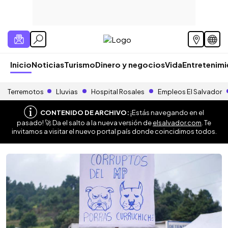
Inicio
Noticias
Turismo
Dinero y negocios
Vida
Entretenim
Terremotos
Lluvias
Hospital Rosales
Empleos El Salvador
CONTENIDO DE ARCHIVO:
¡Estás navegando en el
pasado! 🚀 Da el salto a la nueva versión de
elsalvador.com
. Te
invitamos a visitar el nuevo portal país donde coincidimos todos.