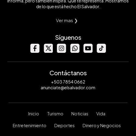
informa, pero también inspira. Que te representa. Mostramos
de lo que está hecho El Salvador.
Ver mas ❯
Síguenos
Contáctanos
+503 7854 0662
anunciate@elsalvador.com
Inicio
Turismo
Noticias
Vida
Entretenimiento
Deportes
Dinero y Negocios