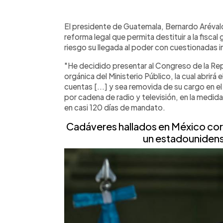
0:00
Facebook
Twitter
►
Escuchar artículo
El presidente de Guatemala, Bernardo Aréva
reforma legal que permita destituir a la fisca
riesgo su llegada al poder con cuestionadas 
"He decidido presentar al Congreso de la Repúb
orgánica del Ministerio Público, la cual abrirá e
cuentas [...] y sea removida de su cargo en el
por cadena de radio y televisión, en la medid
en casi 120 días de mandato.
Cadáveres hallados en México corr
un estadouniden