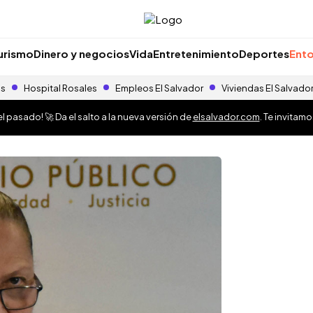
urismo
Dinero y negocios
Vida
Entretenimiento
Deportes
Ento
as
Hospital Rosales
Empleos El Salvador
Viviendas El Salvado
 pasado! 🚀 Da el salto a la nueva versión de
elsalvador.com
. Te invitam