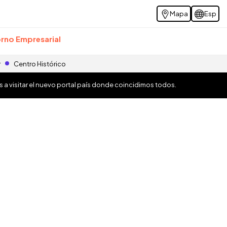
Mapa
Esp
rno Empresarial
r
Centro Histórico
os a visitar el nuevo portal país donde coincidimos todos.