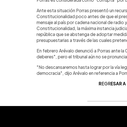
Ante esta situación Porras presentó un recur
Constitucionalidad poco antes de que el pre
mensaje al país por cadena nacional de radio y 
Constitucionalidad, la máxima instancia judicia
república que se abstenga de adoptar medidas 
presupuestarias a través de las cuales preten
En febrero Arévalo denunció a Porras ante l
deberes", pero el tribunal aún no se pronuncia
"No descansaremos hasta lograr por la vía leg
democracia", dijo Arévalo en referencia a Po
R
EGR
ESAR A