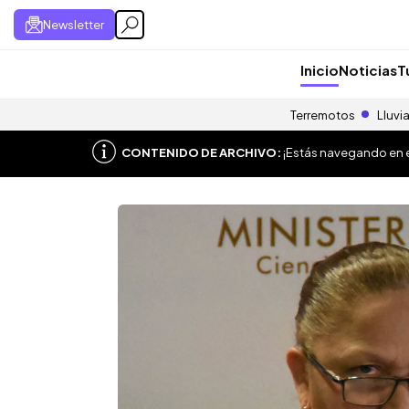
Newsletter
Inicio
Noticias
T
Terremotos
Lluvi
CONTENIDO DE ARCHIVO:
¡Estás navegando en el