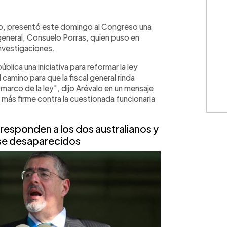
WhatsApp
Copiar link
lo, presentó este domingo al Congreso una
l general, Consuelo Porras, quien puso en
investigaciones.
lica una iniciativa para reformar la ley
l camino para que la fiscal general rinda
 marco de la ley", dijo Arévalo en un mensaje
a más firme contra la cuestionada funcionaria
esponden a los dos australianos y
se desaparecidos