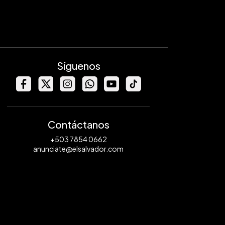
Síguenos
Contáctanos
+503 7854 0662
anunciate@elsalvador.com