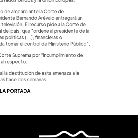
so de amparo ante la Corte de
sidente Bernando Arévalo entregará un
televisión. El recurso pide a la Corte de
l del país, que "ordene al presidente de la
políticas (...), financieras o
da tomar el control de Ministerio Público".
a Corte Suprema por "incumplimiento de
 al respecto.
al la destitución de esta amenaza a la
rras hace dos semanas.
 LA PORTADA