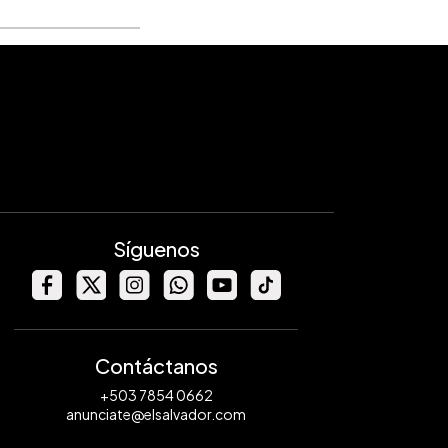
Síguenos
Contáctanos
+503 7854 0662
anunciate@elsalvador.com