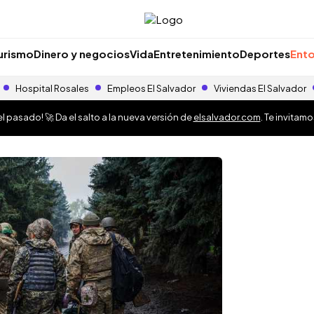
urismo
Dinero y negocios
Vida
Entretenimiento
Deportes
Ento
Hospital Rosales
Empleos El Salvador
Viviendas El Salvador
 pasado! 🚀 Da el salto a la nueva versión de
elsalvador.com
. Te invitam