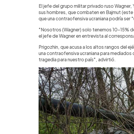
Facebook
Twitter
►
Escuchar artículo
El jefe del grupo militar privado ruso Wagner
sus hombres, que combaten en Bajmut (este d
que una contraofensiva ucraniana podría ser "
"Nosotros (Wagner) solo tenemos 10-15% de
el jefe de Wagner en entrevista al correspon
Prigozhin, que acusa a los altos rangos del ej
una contraofensiva ucraniana para mediados 
tragedia para nuestro país", advirtió.