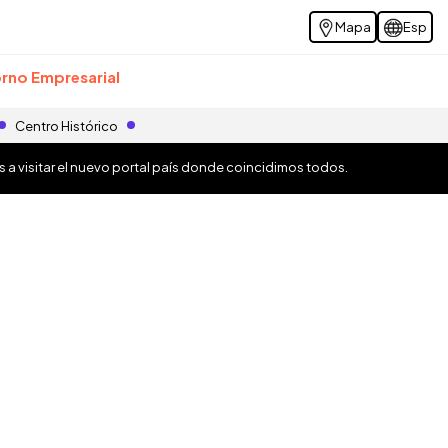
Mapa
Esp
rno Empresarial
Centro Histórico
os a visitar el nuevo portal país donde coincidimos todos.