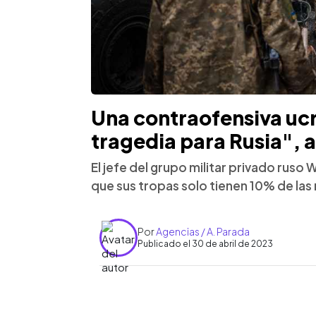
Una contraofensiva ucr
tragedia para Rusia",
El jefe del grupo militar privado ruso
que sus tropas solo tienen 10% de las
Por
Agencias / A. Parada
Publicado el 30 de abril de 2023
0:00