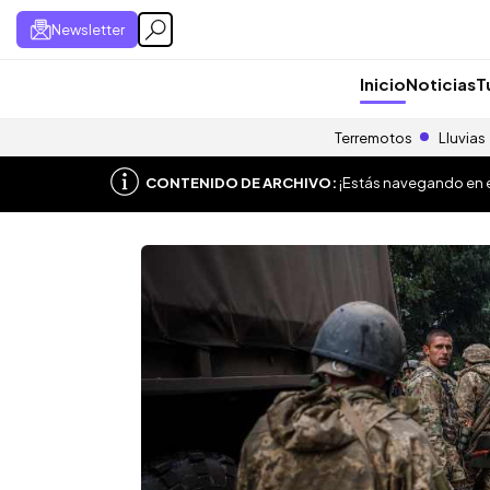
Newsletter
Inicio
Noticias
T
Terremotos
Lluvias
CONTENIDO DE ARCHIVO:
¡Estás navegando en el