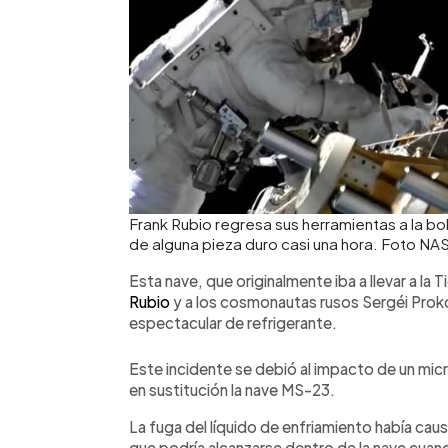
Frank Rubio regresa sus herramientas a la bol
de alguna pieza duro casi una hora. Foto NA
Esta nave, que originalmente iba a llevar a la
Rubio
y a los cosmonautas rusos Sergéi Prokop
espectacular de refrigerante.
Este incidente se debió al impacto de un mi
en sustitución la nave MS-23.
La fuga del líquido de enfriamiento había ca
que podría alcanzarse dentro de la nave cuando