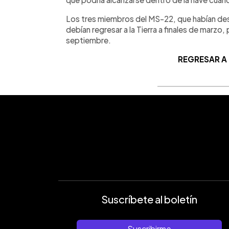
Los tres miembros del MS-22, que habían de
debían regresar a la Tierra a finales de marzo
septiembre.
REGRESAR A
Suscríbete al boletín
Suscribirme