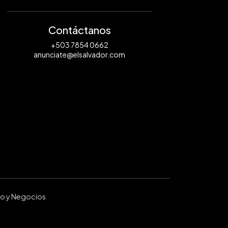
Contáctanos
+503 7854 0662
anunciate@elsalvador.com
ro y Negocios