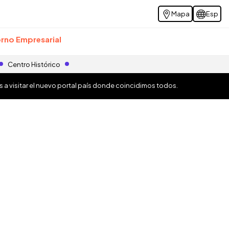
Mapa
Esp
rno Empresarial
Centro Histórico
os a visitar el nuevo portal país donde coincidimos todos.