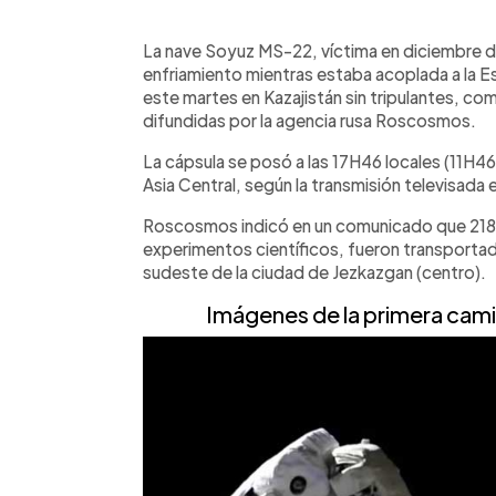
0:00
Facebook
Twitter
►
Escuchar artículo
La nave Soyuz MS-22, víctima en diciembre de
enfriamiento mientras estaba acoplada a la Est
este martes en Kazajistán sin tripulantes, c
difundidas por la agencia rusa Roscosmos.
La cápsula se posó a las 17H46 locales (11H4
Asia Central, según la transmisión televisad
Roscosmos indicó en un comunicado que 218 ki
experimentos científicos, fueron transportad
sudeste de la ciudad de Jezkazgan (centro).
Imágenes de la primera cami