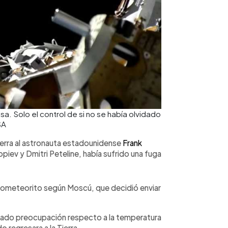
sa. Solo el control de si no se había olvidado
SA
 Tierra al astronauta estadounidense
Frank
iev y Dmitri Peteline, había sufrido una fuga
crometeorito según Moscú, que decidió enviar
usado preocupación respecto a la temperatura
 regresara a la Tierra.