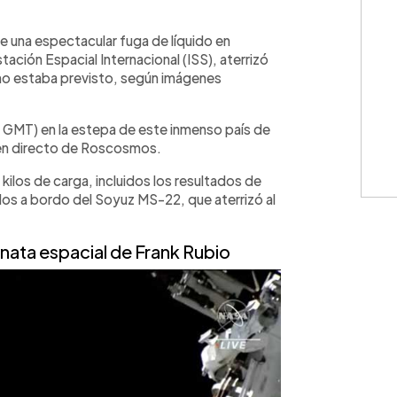
WhatsApp
Copiar link
 una espectacular fuga de líquido en
ación Espacial Internacional (ISS), aterrizó
omo estaba previsto, según imágenes
6 GMT) en la estepa de este inmenso país de
a en directo de Roscosmos.
los de carga, incluidos los resultados de
os a bordo del Soyuz MS-22, que aterrizó al
nata espacial de Frank Rubio