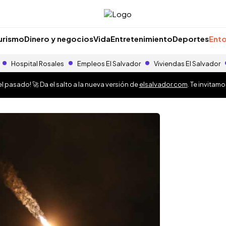
urismo
Dinero y negocios
Vida
Entretenimiento
Deportes
Ento
Hospital Rosales
Empleos El Salvador
Viviendas El Salvador
 pasado! 🚀 Da el salto a la nueva versión de
elsalvador.com
. Te invitam