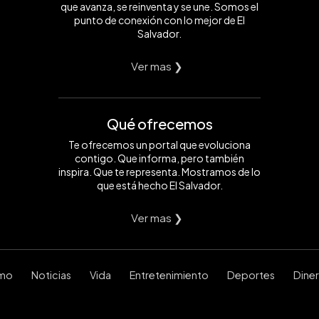
que avanza, se reinventa y se une. Somos el
punto de conexión con lo mejor de El
Salvador.
Ver mas ❯
Qué ofrecemos
Te ofrecemos un portal que evoluciona
contigo. Que informa, pero también
inspira. Que te representa. Mostramos de lo
que está hecho El Salvador.
Ver mas ❯
smo
Noticias
Vida
Entretenimiento
Deportes
Dine