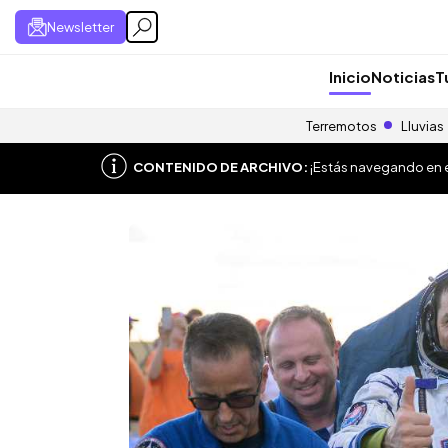
Newsletter
Inicio
Noticias
T
Terremotos
Lluvias
CONTENIDO DE ARCHIVO:
¡Estás navegando en el