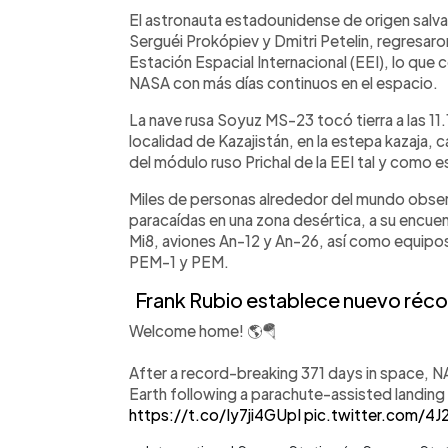
Facebook
Twitter
►
Escuchar artículo
El astronauta estadounidense de origen sal
Serguéi Prokópiev y Dmitri Petelin, regresaron 
Estación Espacial Internacional (EEI), lo que c
NASA con más días continuos en el espacio.
La nave rusa Soyuz MS-23 tocó tierra a las 11.
localidad de Kazajistán, en la estepa kazaja,
del módulo ruso Prichal de la EEI tal y como 
Miles de personas alrededor del mundo observa
paracaídas en una zona desértica, a su encue
Mi8, aviones An-12 y An-26, así como equipos
PEM-1 y PEM.
Frank Rubio establece nuevo réco
Welcome home! 🌎🪂
After a record-breaking 371 days in space, N
Earth following a parachute-assisted landing
https://t.co/Iy7ji4GUpI
pic.twitter.com/4J