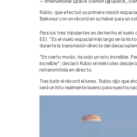
— International Space Station (@Space_Sta
Rubio, que efectuó su primera misión espacial
Baikonur con un récord en su haber para un solo
Para los tres tripulantes es de hecho el vuelo 
EEI. "Es el vuelo espacial más largo en la his
durante la transmisión directa del desacopla
"En cierto modo, ha sido un reto increíble. P
increíble", declaró Rubio el miércoles desde l
retransmitida en directo.
Tras batir el récord el lunes, Rubio dijo que a
será un hito realmente bueno para nuestra naci