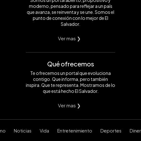
Somos un portal abierto, propositivo y
moderno, pensado para reflejar a un país
que avanza, se reinventa y se une. Somos el
punto de conexión con lo mejor de El
Salvador.
Ver mas ❯
Qué ofrecemos
Te ofrecemos un portal que evoluciona
contigo. Que informa, pero también
inspira. Que te representa. Mostramos de lo
que está hecho El Salvador.
Ver mas ❯
smo
Noticias
Vida
Entretenimiento
Deportes
Dine