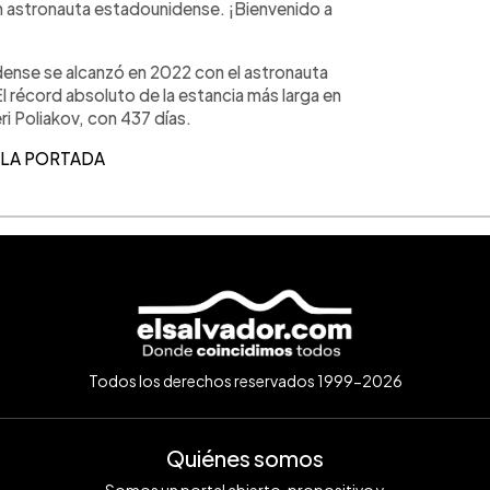
n astronauta estadounidense. ¡Bienvenido a
dense se alcanzó en 2022 con el astronauta
l récord absoluto de la estancia más larga en
ri Poliakov, con 437 días.
A LA PORTADA
Todos los derechos reservados 1999-2026
Quiénes somos