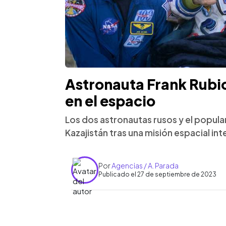
Astronauta Frank Rubio 
en el espacio
Los dos astronautas rusos y el popula
Kazajistán tras una misión espacial int
Por
Agencias / A. Parada
Publicado el 27 de septiembre de 2023
0:00