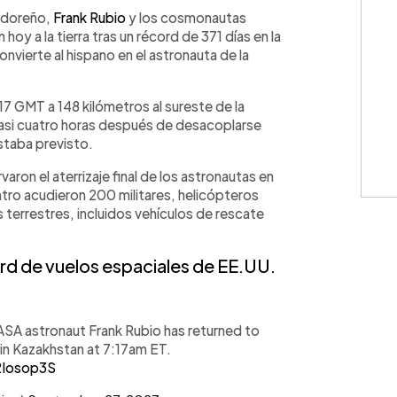
WhatsApp
Copiar link
vadoreño,
Frank Rubio
y los cosmonautas
hoy a la tierra tras un récord de 371 días en la
onvierte al hispano en el astronauta de la
17 GMT a 148 kilómetros al sureste de la
 casi cuatro horas después de desacoplarse
estaba previsto.
ron el aterrizaje final de los astronautas en
ntro acudieron 200 militares, helicópteros
 terrestres, incluidos vehículos de rescate
rd de vuelos espaciales de EE.UU.
ASA astronaut Frank Rubio has returned to
 in Kazakhstan at 7:17am ET.
2Iosop3S