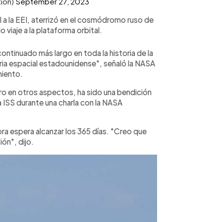
tion)
September 27, 2023
 a la EEI, aterrizó en el cosmódromo ruso de
 viaje a la plataforma orbital.
continuado más largo en toda la historia de la
toria espacial estadounidense", señaló la NASA
miento.
ero en otros aspectos, ha sido una bendición
a ISS durante una charla con la NASA
hora espera alcanzar los 365 días. "Creo que
ón", dijo.