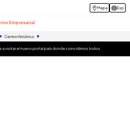
Mapa
Esp
rno Empresarial
Centro Histórico
os a visitar el nuevo portal país donde coincidimos todos.