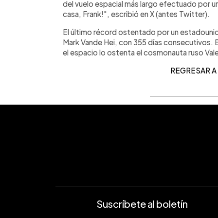
del vuelo espacial más largo efectuado por u
casa, Frank!", escribió en X (antes Twitter).
El último récord ostentado por un estadouni
Mark Vande Hei, con 355 días consecutivos. E
el espacio lo ostenta el cosmonauta ruso Vale
REGRESA
R 
Suscríbete al boletín