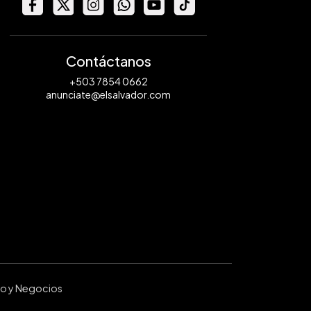
Contáctanos
+503 7854 0662
anunciate@elsalvador.com
ro y Negocios