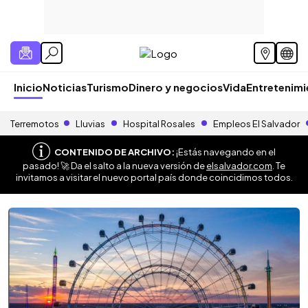
Inicio
Noticias
Turismo
Dinero y negocios
Vida
Entretenim
Terremotos
Lluvias
Hospital Rosales
Empleos El Salvador
CONTENIDO DE ARCHIVO:
¡Estás navegando en el
pasado! 🚀 Da el salto a la nueva versión de
elsalvador.com
. Te
invitamos a visitar el nuevo portal país donde coincidimos todos.