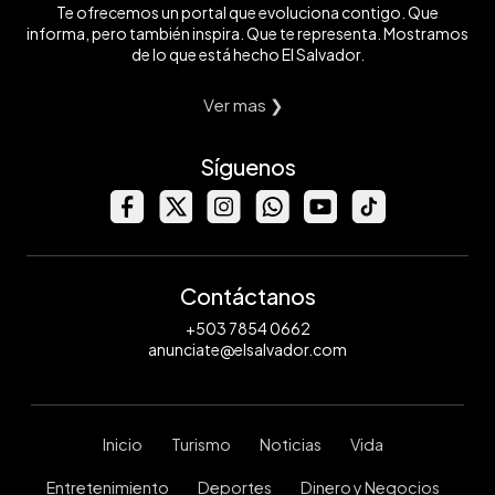
Te ofrecemos un portal que evoluciona contigo. Que
informa, pero también inspira. Que te representa. Mostramos
de lo que está hecho El Salvador.
Ver mas ❯
Síguenos
Contáctanos
+503 7854 0662
anunciate@elsalvador.com
Inicio
Turismo
Noticias
Vida
Entretenimiento
Deportes
Dinero y Negocios