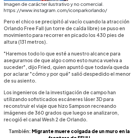
Imagen de carácter ilustrativo y no comercial.
https://www.instagram.com/iconparkorlando/
Pero el chico se precipitó al vacío cuando la atracción
Orlando Free Fall (un torre de caída libre) se puso en
movimiento para recorrer en picado los 430 pies de
altura (131 metros).
"Haremos todo lo que esté a nuestro alcance para
asegurarnos de que algo como esto nunca vuelva a
suceder", dijo Fried, quien apuntó que todavía queda
por aclarar "cómo y por qué" salió despedido el menor
de su asiento.
Los ingenieros de la investigación de campo han
utilizando sofisticados escáneres láser 3D para
reconstruir el viaje que hizo Sampson recreando
imágenes de 360 grados que luego se analizaron,
recogió el canal Wesh 2 de Orlando.
También:
Migrante muere colgada de un muro en la
frontera de EEUU