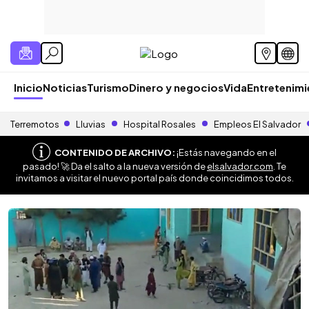
Inicio
Noticias
Turismo
Dinero y negocios
Vida
Entretenim
Terremotos
Lluvias
Hospital Rosales
Empleos El Salvador
CONTENIDO DE ARCHIVO:
¡Estás navegando en el
pasado! 🚀 Da el salto a la nueva versión de
elsalvador.com
. Te
invitamos a visitar el nuevo portal país donde coincidimos todos.