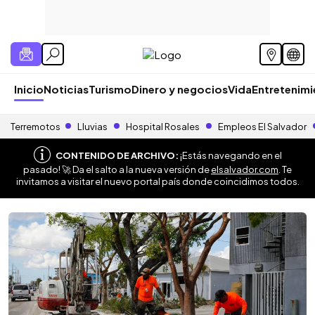
Inicio
Noticias
Turismo
Dinero y negocios
Vida
Entretenim
Terremotos
Lluvias
Hospital Rosales
Empleos El Salvador
CONTENIDO DE ARCHIVO:
¡Estás navegando en el
pasado! 🚀 Da el salto a la nueva versión de
elsalvador.com
. Te
invitamos a visitar el nuevo portal país donde coincidimos todos.